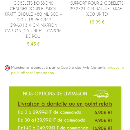
GOBELETS BOISSONS
SUPPORT POUR 2 GOBELETS
CHAUDES DOUBLE PAROI,
29,2X21 CM NATUREL KRAFT
KRAFT ONDULÉ 480 ML 300 +
(600 UNITÉ)
250 + 18 PE G/M2
16,99 €
Ø9/6X13,4 CM MARRON
CARTON (25 UNITÉ) - GARCIA
DE POU
5,45 €
Marchand approuvé par la Société des Avis Garantis,
cliquez ici
pour afficher l'attestation.