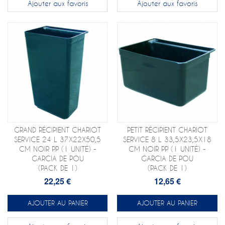
Ajouter aux favoris
Ajouter aux favoris
GRAND RÉCIPIENT CHARIOT
PETIT RÉCIPIENT CHARIOT
SERVICE 24 L 37X22X50,5
SERVICE 8 L 33,5X23,5X18
CM NOIR PP (1 UNITÉ) -
CM NOIR PP (1 UNITÉ) -
GARCIA DE POU
GARCIA DE POU
(PACK DE 1)
(PACK DE 1)
22,25 €
12,65 €
AJOUTER AU PANIER
AJOUTER AU PANIER