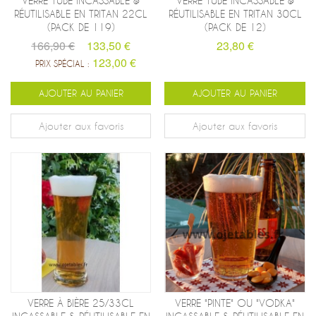
VERRE TUBE INCASSABLE &
VERRE TUBE INCASSABLE &
RÉUTILISABLE EN TRITAN 22CL
RÉUTILISABLE EN TRITAN 30CL
(PACK DE 119)
(PACK DE 12)
166,90 €
133,50 €
23,80 €
123,00 €
PRIX SPÉCIAL :
AJOUTER AU PANIER
AJOUTER AU PANIER
Ajouter aux favoris
Ajouter aux favoris
VERRE À BIÈRE 25/33CL
VERRE "PINTE" OU "VODKA"