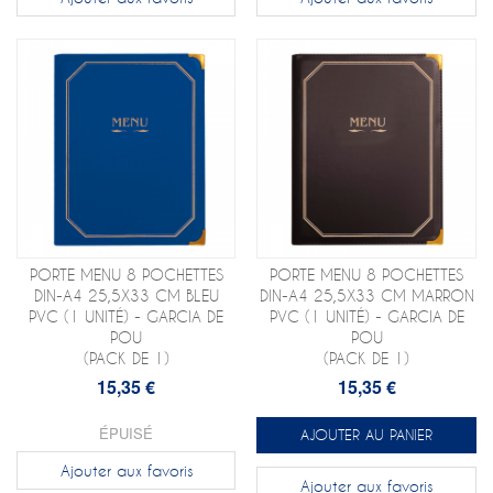
PORTE MENU 8 POCHETTES
PORTE MENU 8 POCHETTES
DIN-A4 25,5X33 CM BLEU
DIN-A4 25,5X33 CM MARRON
PVC (1 UNITÉ) - GARCIA DE
PVC (1 UNITÉ) - GARCIA DE
POU
POU
(PACK DE 1)
(PACK DE 1)
15,35 €
15,35 €
ÉPUISÉ
AJOUTER AU PANIER
Ajouter aux favoris
Ajouter aux favoris