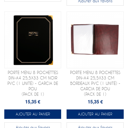
Ajouter aux favoris
PORTE MENU 8 POCHETTES
PORTE MENU 8 POCHETTES
DIN-A4 25,5X33 CM NOIR
DIN-A4 25,5X33 CM
PVC (1 UNITÉ) - GARCIA DE
BORDEAUX PVC (1 UNITÉ) -
POU
GARCIA DE POU
(PACK DE 1)
(PACK DE 1)
15,35 €
15,35 €
AJOUTER AU PANIER
AJOUTER AU PANIER
Ajouter aux favoris
Ajouter aux favoris