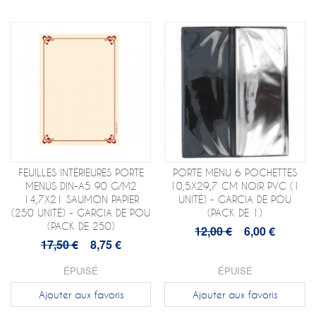
FEUILLES INTÉRIEURES PORTE
PORTE MENU 6 POCHETTES
MENUS DIN-A5 90 G/M2
10,5X29,7 CM NOIR PVC (1
14,7X21 SAUMON PAPIER
UNITÉ) - GARCIA DE POU
(250 UNITÉ) - GARCIA DE POU
(PACK DE 1)
(PACK DE 250)
12,00 €
6,00 €
17,50 €
8,75 €
ÉPUISÉ
ÉPUISÉ
Ajouter aux favoris
Ajouter aux favoris