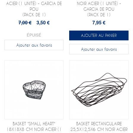
ACIER (1 UNITÉ) - GARCIA DE
NOIR ACIER (1 UNITÉ) -
POU
GARCIA DE POU
(PACK DE 1)
(PACK DE 1)
7,00 €
3,50 €
7,95 €
ÉPUISÉ
AJOUTER AU PANIER
Ajouter aux favoris
Ajouter aux favoris
BASKET "SMALL HEART"
BASKET RECTANGULAIRE
18X18X8 CM NOIR ACIER (1
25,5X12,5X6 CM NOIR ACIER