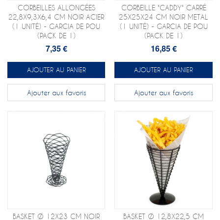
CORBEILLES ALLONGÉES
CORBEILLE "CADDY" CARRÉ
22,8X9,3X6,4 CM NOIR ACIER
25X25X24 CM NOIR METAL
(1 UNITÉ) - GARCIA DE POU
(1 UNITÉ) - GARCIA DE POU
(PACK DE 1)
(PACK DE 1)
7,35 €
16,85 €
AJOUTER AU PANIER
AJOUTER AU PANIER
Ajouter aux favoris
Ajouter aux favoris
BASKET Ø 12X23 CM NOIR
BASKET Ø 12,8X22,5 CM