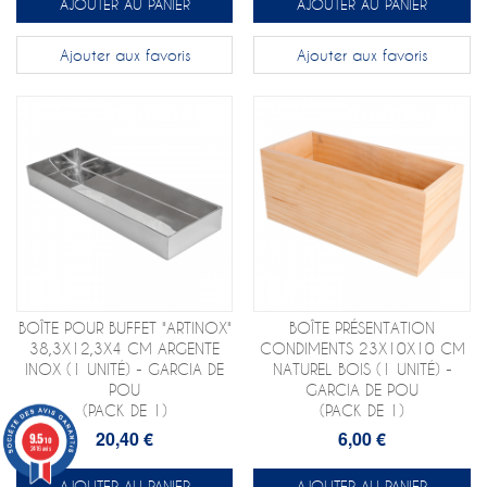
AJOUTER AU PANIER
AJOUTER AU PANIER
Ajouter aux favoris
Ajouter aux favoris
BOÎTE POUR BUFFET "ARTINOX"
BOÎTE PRÉSENTATION
38,3X12,3X4 CM ARGENTE
CONDIMENTS 23X10X10 CM
INOX (1 UNITÉ) - GARCIA DE
NATUREL BOIS (1 UNITÉ) -
POU
GARCIA DE POU
(PACK DE 1)
(PACK DE 1)
20,40 €
6,00 €
9.5
/10
2416 avis
AJOUTER AU PANIER
AJOUTER AU PANIER