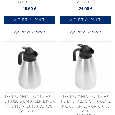
(PACK DE 12)
(PACK DE 1)
45,60 €
24,00 €
AJOUTER AU PANIER
AJOUTER AU PANIER
Ajouter aux favoris
Ajouter aux favoris
THERMO METALLIC "LUSTER" 1
THERMO "METALLIC LUSTER"
L 13X20,5 CM ARGENTE INOX
1,5 L 13,7X27,5 CM ARGENTE
(1 UNITÉ) - GARCIA DE POU
INOX (1 UNITÉ) - GARCIA DE
(PACK DE 1)
POU