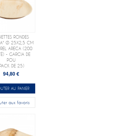
SIETTES RONDES
CA" Ø 25X2,5 CM
REL ARECA (200
TÉ) - GARCIA DE
POU
(PACK DE 25)
94,80 €
UTER AU PANIER
uter aux favoris