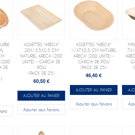
URBE
ASSIETTES "ARECA"
ASSIETTES "ARECA"
MIN
ML
20X13,5X2,5 CM
11X7X2,5 CM NATUREL
7X1
CM
NATUREL ARECA (200
ARECA (200 UNITÉ) -
AREC
 (200
UNITÉ) - GARCIA DE
GARCIA DE POU
G
A DE
POU
(PACK DE 25)
(PACK DE 25)
46,40 €
)
60,50 €
AJOUTER AU PANIER
AJO
AJOUTER AU PANIER
Ajouter aux favoris
Ajo
Ajouter aux favoris
oris