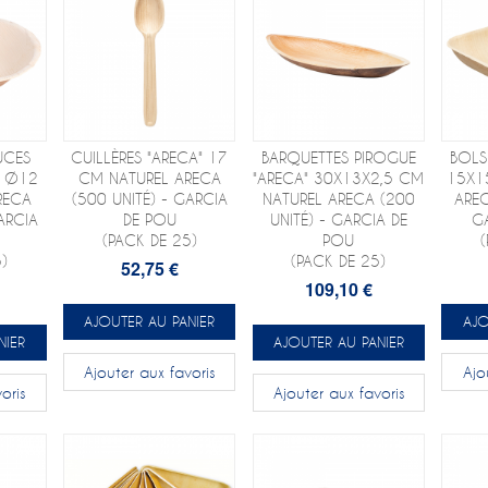
UCES
CUILLÈRES "ARECA" 17
BARQUETTES PIROGUE
BOLS
L Ø12
CM NATUREL ARECA
"ARECA" 30X13X2,5 CM
15X1
RECA
(500 UNITÉ) - GARCIA
NATUREL ARECA (200
AREC
ARCIA
DE POU
UNITÉ) - GARCIA DE
G
(PACK DE 25)
POU
)
(PACK DE 25)
52,75 €
109,10 €
AJOUTER AU PANIER
AJO
NIER
AJOUTER AU PANIER
Ajouter aux favoris
Ajo
oris
Ajouter aux favoris