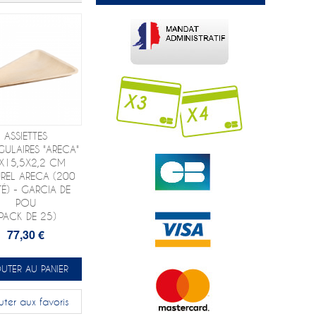
ASSIETTES
GULAIRES "ARECA"
X15,5X2,2 CM
REL ARECA (200
TÉ) - GARCIA DE
POU
(PACK DE 25)
77,30 €
UTER AU PANIER
uter aux favoris