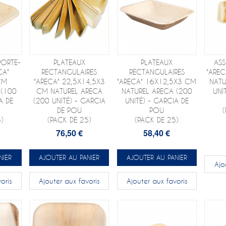
PORTE-
PLATEAUX
PLATEAUX
ASS
CA"
RECTANGULAIRES
RECTANGULAIRES
"AREC
CM
"ARECA" 22,5X14,5X3
"ARECA" 16X12,5X3 CM
NATU
 (100
CM NATUREL ARECA
NATUREL ARECA (200
UNI
A DE
(200 UNITÉ) - GARCIA
UNITÉ) - GARCIA DE
DE POU
POU
)
(PACK DE 25)
(PACK DE 25)
76,50 €
58,40 €
NIER
AJOUTER AU PANIER
AJOUTER AU PANIER
Ajo
oris
Ajouter aux favoris
Ajouter aux favoris