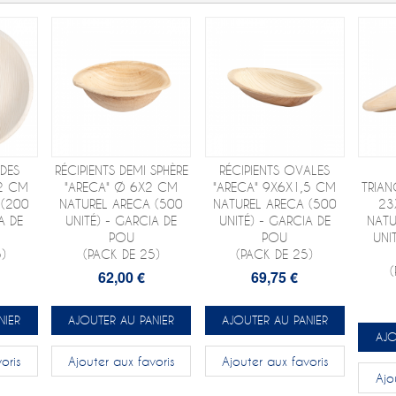
DES
RÉCIPIENTS DEMI SPHÈRE
RÉCIPIENTS OVALES
2 CM
"ARECA" Ø 6X2 CM
"ARECA" 9X6X1,5 CM
TRIAN
 (200
NATUREL ARECA (500
NATUREL ARECA (500
23
A DE
UNITÉ) - GARCIA DE
UNITÉ) - GARCIA DE
NATU
POU
POU
UNI
)
(PACK DE 25)
(PACK DE 25)
62,00 €
69,75 €
NIER
AJOUTER AU PANIER
AJOUTER AU PANIER
AJO
oris
Ajouter aux favoris
Ajouter aux favoris
Ajo