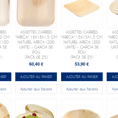
RÉES
ASSIETTES CARRÉES
ASSIETTES CARRÉES
AS
X2 CM
"ARECA" 18X18X1,5 CM
"ARECA" 15X15X1,5 CM
"ARE
 (100
NATUREL ARECA (200
NATUREL ARECA (200
NATU
A DE
UNITÉ) - GARCIA DE
UNITÉ) - GARCIA DE
UNI
POU
POU
)
(PACK DE 25)
(PACK DE 25)
60,40 €
53,90 €
NIER
AJOUTER AU PANIER
AJOUTER AU PANIER
AJO
oris
Ajouter aux favoris
Ajouter aux favoris
Ajo