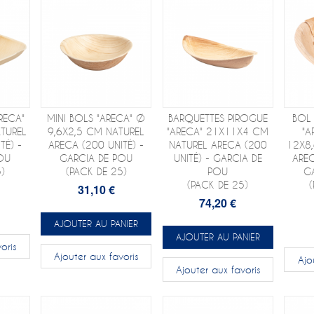
RECA"
MINI BOLS "ARECA" Ø
BARQUETTES PIROGUE
BOL
TUREL
9,6X2,5 CM NATUREL
"ARECA" 21X11X4 CM
"A
TÉ) -
ARECA (200 UNITÉ) -
NATUREL ARECA (200
12X8
OU
GARCIA DE POU
UNITÉ) - GARCIA DE
AREC
)
(PACK DE 25)
POU
G
(PACK DE 25)
31,10 €
74,20 €
AJOUTER AU PANIER
AJOUTER AU PANIER
oris
Ajouter aux favoris
Ajo
Ajouter aux favoris