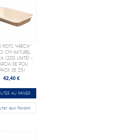
I POTS "ARECA"
2 CM NATUREL
A (200 UNITÉ) -
ARCIA DE POU
(PACK DE 25)
42,40 €
UTER AU PANIER
uter aux favoris