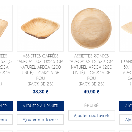
RÉES
ASSIETTES CARRÉES
ASSIETTES RONDES
,5X1,5
"ARECA" 10X10X2,5 CM
"ARECA" Ø 12,5X2 CM
TRIAN
RECA
NATUREL ARECA (200
NATUREL ARECA (200
15X1
ARCIA
UNITÉ) - GARCIA DE
UNITÉ) - GARCIA DE
AREC
POU
POU
G
)
(PACK DE 25)
(PACK DE 25)
38,30 €
49,90 €
ÉPUISÉ
NIER
AJOUTER AU PANIER
AJO
Ajouter aux favoris
oris
Ajouter aux favoris
Ajo