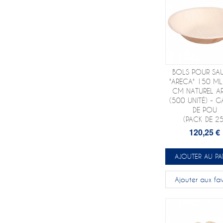
BOLS POUR SA
"ARECA" 150 M
CM NATUREL A
(500 UNITÉ) - G
DE POU
(PACK DE 25
120,25 €
AJOUTER AU PA
Ajouter aux fav