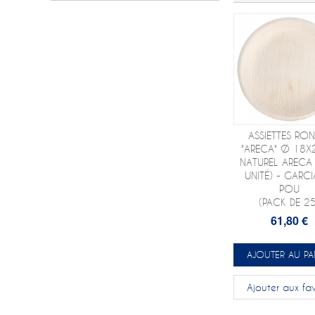
ASSIETTES RON
"ARECA" Ø 18X
NATUREL ARECA
UNITÉ) - GARCI
POU
(PACK DE 25
61,80 €
AJOUTER AU PA
Ajouter aux fav