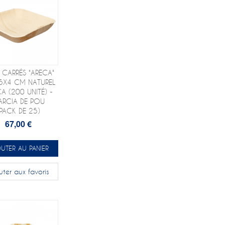
 CARRÉS "ARECA"
5X4 CM NATUREL
A (200 UNITÉ) -
ARCIA DE POU
(PACK DE 25)
67,00 €
UTER AU PANIER
uter aux favoris