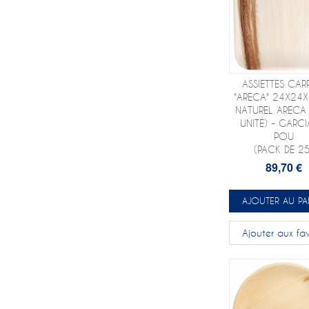
ASSIETTES CAR
"ARECA" 24X24
NATUREL ARECA
UNITÉ) - GARCI
POU
(PACK DE 25
89,70 €
AJOUTER AU PA
Ajouter aux fav