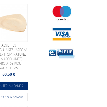
ASSIETTES
GULAIRES "ARECA"
3X1 CM NATUREL
A (200 UNITÉ) -
ARCIA DE POU
(PACK DE 25)
50,50 €
UTER AU PANIER
uter aux favoris