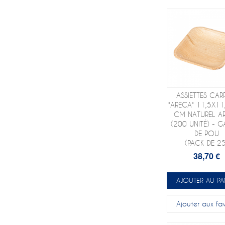
ASSIETTES CAR
"ARECA" 11,5X11
CM NATUREL A
(200 UNITÉ) - G
DE POU
(PACK DE 25
38,70 €
AJOUTER AU PA
Ajouter aux fav