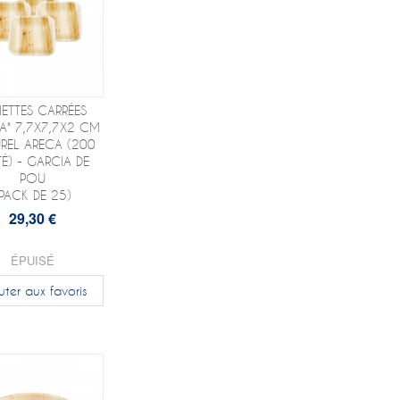
IETTES CARRÉES
A" 7,7X7,7X2 CM
REL ARECA (200
TÉ) - GARCIA DE
POU
(PACK DE 25)
29,30 €
ÉPUISÉ
uter aux favoris