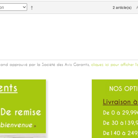
2 article(s)
and approuvé par la Société des Avis Garantis,
cliquez ici pour afficher l'