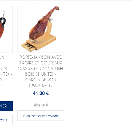
ON
PORTE-JAMBON AVEC
TIROIRS ET COUTEAUX
 CM
45X25X37 CM NATUREL
ITÉ) -
BOIS (1 UNITÉ) -
OU
GARCIA DE POU
)
(PACK DE 1)
41,30 €
ÉPUISÉ
NIER
Ajouter aux favoris
oris