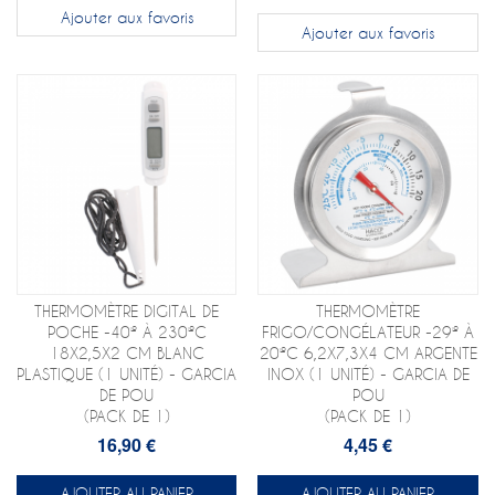
Ajouter aux favoris
Ajouter aux favoris
THERMOMÈTRE DIGITAL DE
THERMOMÈTRE
POCHE -40º À 230ºC
FRIGO/CONGÉLATEUR -29º À
18X2,5X2 CM BLANC
20ºC 6,2X7,3X4 CM ARGENTE
PLASTIQUE (1 UNITÉ) - GARCIA
INOX (1 UNITÉ) - GARCIA DE
DE POU
POU
(PACK DE 1)
(PACK DE 1)
16,90 €
4,45 €
AJOUTER AU PANIER
AJOUTER AU PANIER