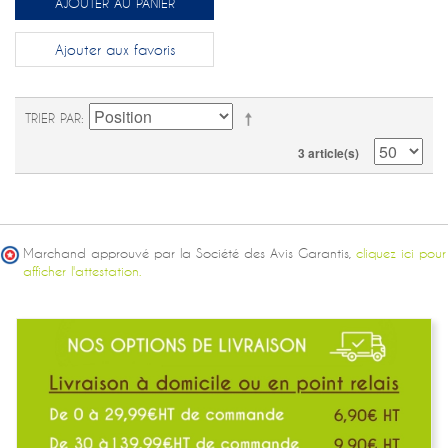
AJOUTER AU PANIER
Ajouter aux favoris
TRIER PAR
3 article(s)
Marchand approuvé par la Société des Avis Garantis,
cliquez ici pour
afficher l'attestation.