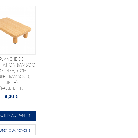
PLANCHE DE
NTATION BAMBOO
0X14X6,5 CM
UREL BAMBOU (1
UNITÉ)
(PACK DE 1)
9,30 €
UTER AU PANIER
uter aux favoris