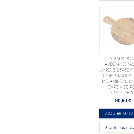
PLATEAUX RON
AVEC ANSE "A
WARE" Ø23X32X
COMPARAISON 
MÉLAMINE (6 UNI
GARCIA DE P
(PACK DE 6
90,60 €
AJOUTER AU PA
Ajouter aux fav