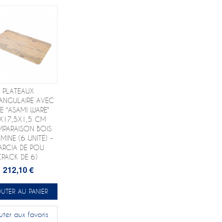
PLATEAUX
ANGULAIRE AVEC
E "ASAMI WARE"
X17,5X1,5 CM
PARAISON BOIS
MINE (6 UNITÉ) -
ARCIA DE POU
(PACK DE 6)
212,10 €
UTER AU PANIER
uter aux favoris