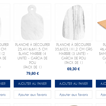
OUPER
PLANCHE À DÉCOUPER
PLANCHE À DÉCOUPER
P
5 CM
25,4X16,6X1,5 CM
35,6X23,1X1,2 CM GRIS
46,
 (2
BLANC MARBRE (4
MARBRE (3 UNITÉ) -
BAMB
A DE
UNITÉ) - GARCIA DE
GARCIA DE POU
G
POU
(PACK DE 1)
)
(PACK DE 1)
69,30 €
79,80 €
NIER
AJOUTER AU PANIER
AJOUTER AU PANIER
AJO
oris
Ajouter aux favoris
Ajouter aux favoris
Ajo