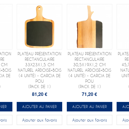
TATION
PLATEAU PRÉSENTATION
PLATEAU PRÉSENTATION
PLATE
RE
RECTANGULAIRE
RECTANGULAIRE
R
5 CM
33X23X1,5 CM
30,5X19X1,2 CM
45,
E+BOIS
NATUREL ARDOISE+BOIS
NATUREL ARDOISE+BOIS
NATU
CIA DE
(4 UNITÉ) - GARCIA DE
(4 UNITÉ) - GARCIA DE
UNI
POU
POU
)
(PACK DE 1)
(PACK DE 1)
81,20 €
71,20 €
NIER
AJOUTER AU PANIER
AJOUTER AU PANIER
AJO
oris
Ajouter aux favoris
Ajouter aux favoris
Ajo