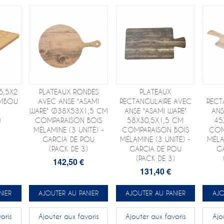
5,5X2
PLATEAUX RONDES
PLATEAUX
AMBOU
AVEC ANSE "ASAMI
RECTANGULAIRE AVEC
RECT
WARE" Ø38X53X1,5 CM
ANSE "ASAMI WARE"
ANS
)
COMPARAISON BOIS
58X30,5X1,5 CM
45
MÉLAMINE (3 UNITÉ) -
COMPARAISON BOIS
COM
GARCIA DE POU
MÉLAMINE (3 UNITÉ) -
MÉLA
(PACK DE 3)
GARCIA DE POU
G
(PACK DE 3)
142,50 €
131,40 €
NIER
AJOUTER AU PANIER
AJOUTER AU PANIER
AJO
oris
Ajouter aux favoris
Ajouter aux favoris
Ajo