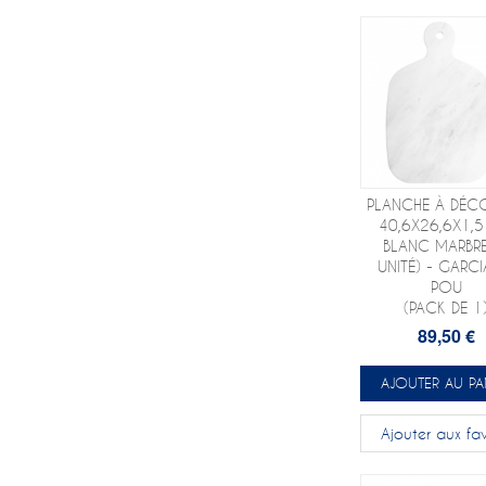
PLANCHE À DÉC
40,6X26,6X1,
BLANC MARBRE
UNITÉ) - GARCI
POU
(PACK DE 1
89,50 €
AJOUTER AU PA
Ajouter aux fav