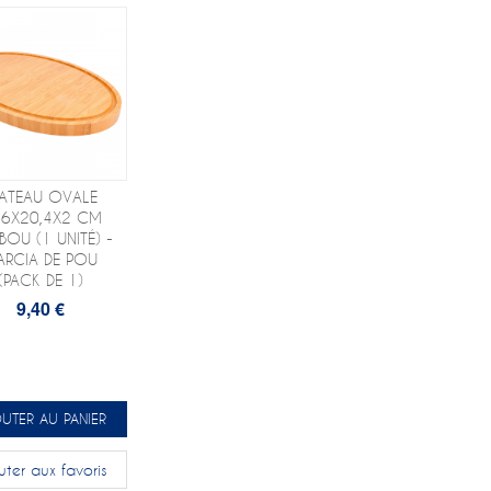
LATEAU OVALE
,6X20,4X2 CM
OU (1 UNITÉ) -
ARCIA DE POU
(PACK DE 1)
9,40 €
UTER AU PANIER
uter aux favoris