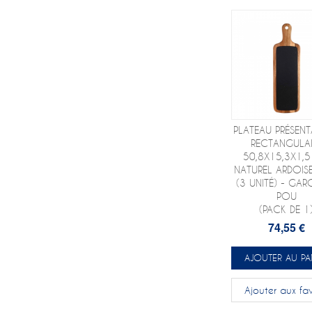
PLATEAU PRÉSEN
RECTANGULAI
50,8X15,3X1,
NATUREL ARDOIS
(3 UNITÉ) - GAR
POU
(PACK DE 1
74,55 €
AJOUTER AU PA
Ajouter aux fav