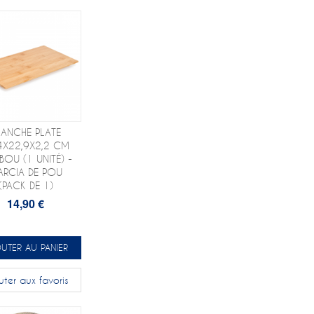
LANCHE PLATE
4X22,9X2,2 CM
OU (1 UNITÉ) -
ARCIA DE POU
(PACK DE 1)
14,90 €
UTER AU PANIER
uter aux favoris