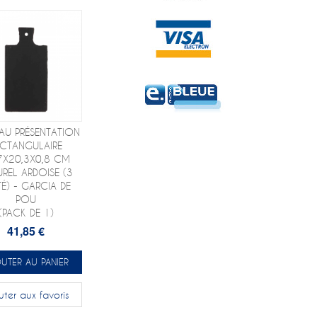
AU PRÉSENTATION
ECTANGULAIRE
7X20,3X0,8 CM
REL ARDOISE (3
TÉ) - GARCIA DE
POU
(PACK DE 1)
41,85 €
UTER AU PANIER
uter aux favoris