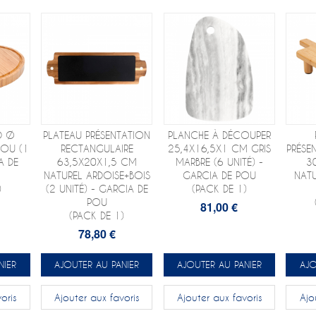
D Ø
PLATEAU PRÉSENTATION
PLANCHE À DÉCOUPER
BOU (1
RECTANGULAIRE
25,4X16,5X1 CM GRIS
PRÉSE
A DE
63,5X20X1,5 CM
MARBRE (6 UNITÉ) -
3
NATUREL ARDOISE+BOIS
GARCIA DE POU
NAT
)
(2 UNITÉ) - GARCIA DE
(PACK DE 1)
POU
81,00 €
(PACK DE 1)
78,80 €
NIER
AJOUTER AU PANIER
AJOUTER AU PANIER
AJO
oris
Ajouter aux favoris
Ajouter aux favoris
Ajo