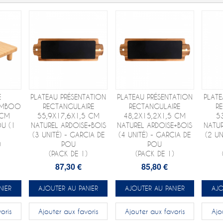
E
PLATEAU PRÉSENTATION
PLATEAU PRÉSENTATION
PLATE
BAMBOO
RECTANGULAIRE
RECTANGULAIRE
R
 CM
55,9X17,6X1,5 CM
48,2X15,2X1,5 CM
5
U (1
NATUREL ARDOISE+BOIS
NATUREL ARDOISE+BOIS
NATUR
(3 UNITÉ) - GARCIA DE
(4 UNITÉ) - GARCIA DE
(2 UN
)
POU
POU
(PACK DE 1)
(PACK DE 1)
87,30 €
85,80 €
NIER
AJOUTER AU PANIER
AJOUTER AU PANIER
AJO
oris
Ajouter aux favoris
Ajouter aux favoris
Ajo