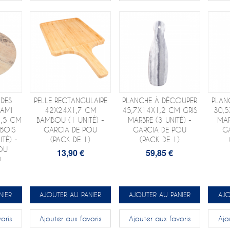
DES
PELLE RECTANGULAIRE
PLANCHE À DÉCOUPER
PLAN
SAMI
42X24X1,7 CM
45,7X14X1,2 CM GRIS
30,5
1,5 CM
BAMBOU (1 UNITÉ) -
MARBRE (3 UNITÉ) -
MAR
BOIS
GARCIA DE POU
GARCIA DE POU
G
TÉ) -
(PACK DE 1)
(PACK DE 1)
OU
13,90 €
59,85 €
)
NIER
AJOUTER AU PANIER
AJOUTER AU PANIER
AJO
oris
Ajouter aux favoris
Ajouter aux favoris
Ajo