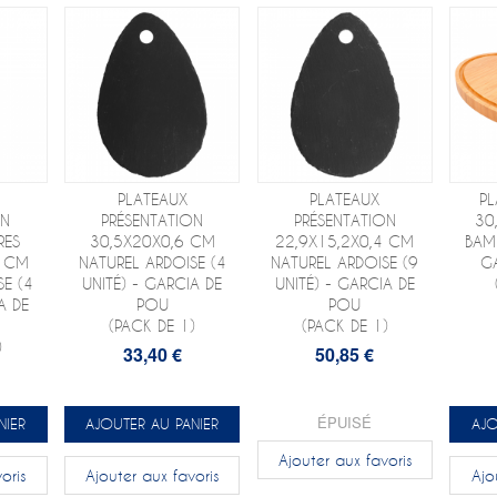
PLATEAUX
PLATEAUX
P
ON
PRÉSENTATION
PRÉSENTATION
30
RES
30,5X20X0,6 CM
22,9X15,2X0,4 CM
BAMB
6 CM
NATUREL ARDOISE (4
NATUREL ARDOISE (9
G
SE (4
UNITÉ) - GARCIA DE
UNITÉ) - GARCIA DE
A DE
POU
POU
(PACK DE 1)
(PACK DE 1)
)
33,40 €
50,85 €
ÉPUISÉ
NIER
AJOUTER AU PANIER
AJO
Ajouter aux favoris
oris
Ajouter aux favoris
Ajo