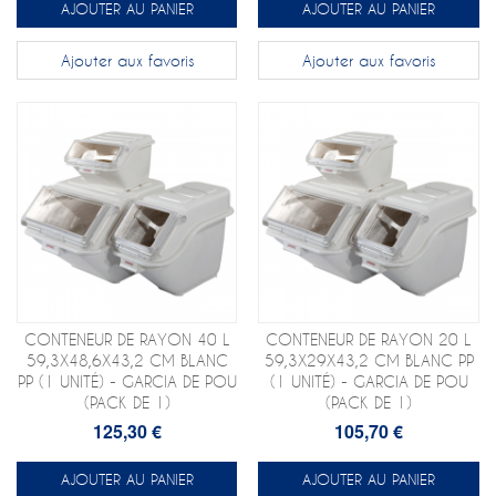
AJOUTER AU PANIER
AJOUTER AU PANIER
Ajouter aux favoris
Ajouter aux favoris
CONTENEUR DE RAYON 40 L
CONTENEUR DE RAYON 20 L
59,3X48,6X43,2 CM BLANC
59,3X29X43,2 CM BLANC PP
PP (1 UNITÉ) - GARCIA DE POU
(1 UNITÉ) - GARCIA DE POU
(PACK DE 1)
(PACK DE 1)
125,30 €
105,70 €
AJOUTER AU PANIER
AJOUTER AU PANIER