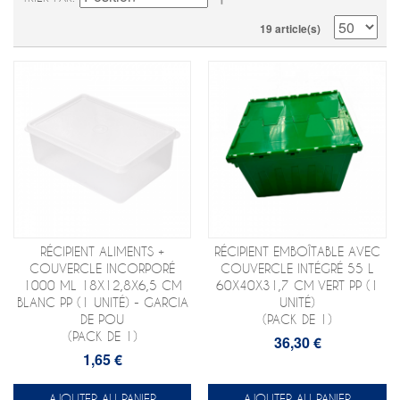
19 article(s)
RÉCIPIENT ALIMENTS +
RÉCIPIENT EMBOÎTABLE AVEC
COUVERCLE INCORPORÉ
COUVERCLE INTÉGRÉ 55 L
1000 ML 18X12,8X6,5 CM
60X40X31,7 CM VERT PP (1
BLANC PP (1 UNITÉ) - GARCIA
UNITÉ)
DE POU
(PACK DE 1)
(PACK DE 1)
36,30 €
1,65 €
AJOUTER AU PANIER
AJOUTER AU PANIER