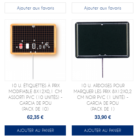
Ajouter aux favoris
Ajouter aux favoris
10 U. ÉTIQUETTES À PRIX
10 U. ARDOISES POUR
MODIFIABLE 8X12X0,1 CM
MARQUER LES PRIX 8X12X0,2
ASSORTI PVC (10 UNITÉS) -
CM NOIR PVC (1 UNITÉ) -
GARCIA DE POU
GARCIA DE POU
(PACK DE 10)
(PACK DE 1)
62,35 €
33,90 €
AJOUTER AU PANIER
AJOUTER AU PANIER