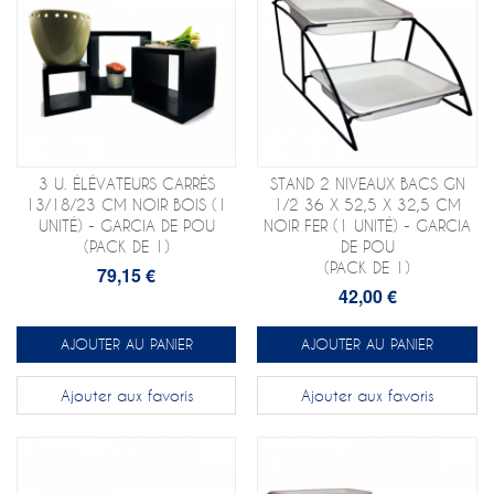
3 U. ÉLÉVATEURS CARRÉS
STAND 2 NIVEAUX BACS GN
13/18/23 CM NOIR BOIS (1
1/2 36 X 52,5 X 32,5 CM
UNITÉ) - GARCIA DE POU
NOIR FER (1 UNITÉ) - GARCIA
(PACK DE 1)
DE POU
(PACK DE 1)
79,15 €
42,00 €
AJOUTER AU PANIER
AJOUTER AU PANIER
Ajouter aux favoris
Ajouter aux favoris