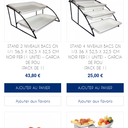
STAND 2 NIVEAUX BACS GN
STAND 4 NIVEAUX BACS GN
1/1 56,5 X 52,5 X 32,5 CM
1/3 36 X 52,5 X 32,5 CM
NOIR FER (1 UNITÉ) - GARCIA
NOIR FER (1 UNITÉ) - GARCIA
DE POU
DE POU
(PACK DE 1)
(PACK DE 1)
43,80 €
25,00 €
AJOUTER AU PANIER
AJOUTER AU PANIER
Ajouter aux favoris
Ajouter aux favoris