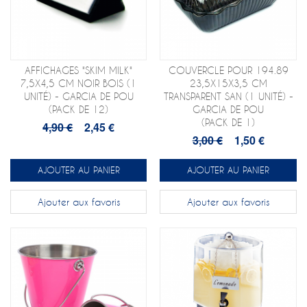
AFFICHAGES "SKIM MILK"
COUVERCLE POUR 194.89
7,5X4,5 CM NOIR BOIS (1
23,5X15X3,5 CM
UNITÉ) - GARCIA DE POU
TRANSPARENT SAN (1 UNITÉ) -
(PACK DE 12)
GARCIA DE POU
(PACK DE 1)
4,90 €
2,45 €
3,00 €
1,50 €
AJOUTER AU PANIER
AJOUTER AU PANIER
Ajouter aux favoris
Ajouter aux favoris