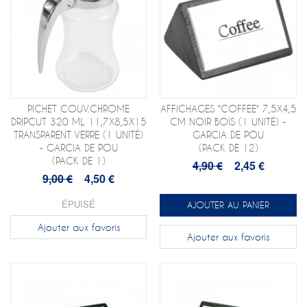
PICHET COUV.CHROME
AFFICHAGES "COFFEE" 7,5X4,5
DRIPCUT 320 ML 11,7X8,5X15
CM NOIR BOIS (1 UNITÉ) -
TRANSPARENT VERRE (1 UNITÉ)
GARCIA DE POU
- GARCIA DE POU
(PACK DE 12)
(PACK DE 1)
4,90 €
2,45 €
9,00 €
4,50 €
ÉPUISÉ
AJOUTER AU PANIER
Ajouter aux favoris
Ajouter aux favoris