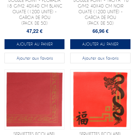
"DOUBLE POINT - FLORALIA"
"DOUBLE POINT - TROYA" 18
18 G/M2 40X40 CM BLANC
G/M2 40X40 CM NOIR
OUATE (1200 UNITÉ) -
OUATE (1200 UNITÉ) -
GARCIA DE POU
GARCIA DE POU
(PACK DE 50)
(PACK DE 50)
47,22 €
66,96 €
AJOUTER AU PANIER
AJOUTER AU PANIER
Ajouter aux favoris
Ajouter aux favoris
SERVIETTES ECOLABEL
SERVIETTES ECOLABEL