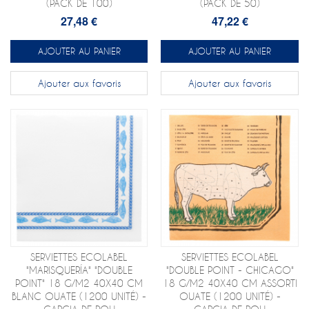
(PACK DE 100)
(PACK DE 50)
27,48 €
47,22 €
AJOUTER AU PANIER
AJOUTER AU PANIER
Ajouter aux favoris
Ajouter aux favoris
SERVIETTES ECOLABEL
SERVIETTES ECOLABEL
"MARISQUERÍA" "DOUBLE
"DOUBLE POINT - CHICAGO"
POINT" 18 G/M2 40X40 CM
18 G/M2 40X40 CM ASSORTI
BLANC OUATE (1200 UNITÉ) -
OUATE (1200 UNITÉ) -