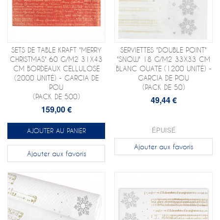
SETS DE TABLE KRAFT "MERRY
SERVIETTES "DOUBLE POINT"
CHRISTMAS" 60 G/M2 31X43
"SNOW" 18 G/M2 33X33 CM
CM BORDEAUX CELLULOSE
BLANC OUATE (1200 UNITÉ) -
(2000 UNITÉ) - GARCIA DE
GARCIA DE POU
POU
(PACK DE 50)
(PACK DE 500)
49,44 €
159,00 €
ÉPUISÉ
AJOUTER AU PANIER
Ajouter aux favoris
Ajouter aux favoris