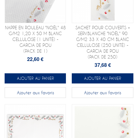
NAPPE EN ROULEAU "NOËL" 48
SACHET POUR COUVERTS +
G/M2 1,20 X 50 M BLANC
SERV.BLANCHE "NOËL" 90
CELLULOSE (1 UNITÉ) -
G/M2 33 X 40 CM BLANC
GARCIA DE POU
CELLULOSE (250 UNITÉ) -
(PACK DE 1)
GARCIA DE POU
(PACK DE 250)
22,60 €
37,68 €
AJOUTER AU PANIER
AJOUTER AU PANIER
Ajouter aux favoris
Ajouter aux favoris