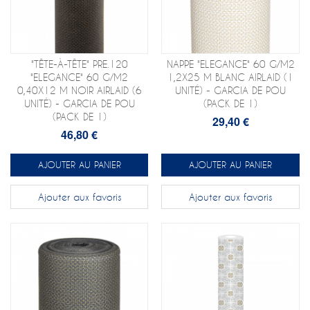
"TÊTE-À-TÊTE" PRE.120
NAPPE "ELEGANCE" 60 G/M2
"ELEGANCE" 60 G/M2
1,2X25 M BLANC AIRLAID (1
0,40X12 M NOIR AIRLAID (6
UNITÉ) - GARCIA DE POU
UNITÉ) - GARCIA DE POU
(PACK DE 1)
(PACK DE 1)
29,40 €
46,80 €
AJOUTER AU PANIER
AJOUTER AU PANIER
Ajouter aux favoris
Ajouter aux favoris