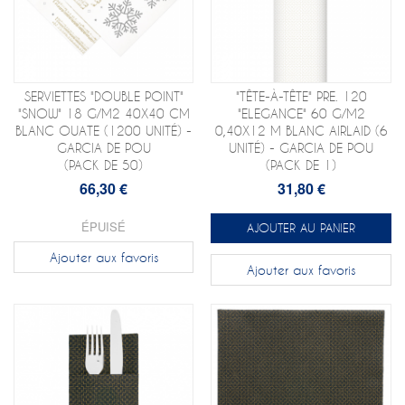
SERVIETTES "DOUBLE POINT"
"TÊTE-À-TÊTE" PRE. 120
"SNOW" 18 G/M2 40X40 CM
"ELEGANCE" 60 G/M2
BLANC OUATE (1200 UNITÉ) -
0,40X12 M BLANC AIRLAID (6
GARCIA DE POU
UNITÉ) - GARCIA DE POU
(PACK DE 50)
(PACK DE 1)
66,30 €
31,80 €
ÉPUISÉ
AJOUTER AU PANIER
Ajouter aux favoris
Ajouter aux favoris