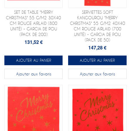
SET DE TABLE "MERRY
SERVIETTES SOFT
CHRISTMAS" 55 G/M2 30X40
KANGOUROU "MERRY
CM ROUGE AIRLAID (800
CHRISTMAS" 55 G/M2 40X40
UNITÉ) - GARCIA DE POU
CM ROUGE AIRLAID (700
(PACK DE 200)
UNITÉ) - GARCIA DE POU
(PACK DE 50)
131,52 €
147,28 €
AJOUTER AU PANIER
AJOUTER AU PANIER
Ajouter aux favoris
Ajouter aux favoris