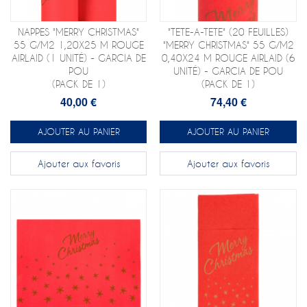
NAPPES "MERRY CHRISTMAS"
"TETE-A-TETE" (20 FEUILLES)
55 G/M2 1,20X25 M ROUGE
"MERRY CHRISTMAS" 55 G/M2
AIRLAID (1 UNITÉ) - GARCIA DE
0,40X24 M ROUGE AIRLAID (6
POU
UNITÉ) - GARCIA DE POU
(PACK DE 1)
(PACK DE 1)
40,00 €
74,40 €
AJOUTER AU PANIER
AJOUTER AU PANIER
Ajouter aux favoris
Ajouter aux favoris