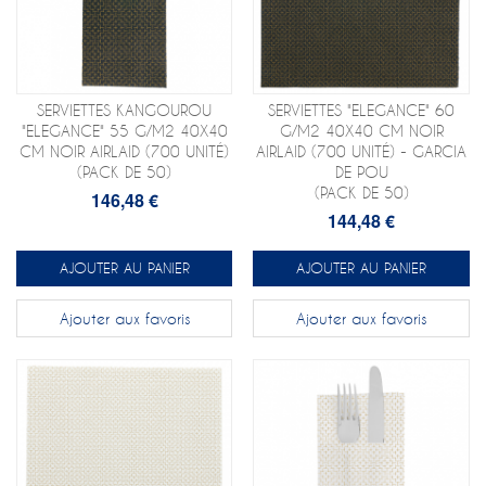
SERVIETTES KANGOUROU
SERVIETTES "ELEGANCE" 60
"ELEGANCE" 55 G/M2 40X40
G/M2 40X40 CM NOIR
CM NOIR AIRLAID (700 UNITÉ)
AIRLAID (700 UNITÉ) - GARCIA
(PACK DE 50)
DE POU
(PACK DE 50)
146,48 €
144,48 €
AJOUTER AU PANIER
AJOUTER AU PANIER
Ajouter aux favoris
Ajouter aux favoris