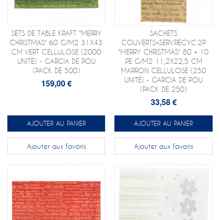
SETS DE TABLE KRAFT "MERRY
SACHETS
CHRISTMAS" 60 G/M2 31X43
COUVERTS+SERV.RÉCYC.2P
CM VERT CELLULOSE (2000
"MERRY CHRISTMAS" 80 + 10
UNITÉ) - GARCIA DE POU
PE G/M2 11,2X22,5 CM
(PACK DE 500)
MARRON CELLULOSE (250
UNITÉ) - GARCIA DE POU
159,00 €
(PACK DE 250)
33,58 €
AJOUTER AU PANIER
AJOUTER AU PANIER
Ajouter aux favoris
Ajouter aux favoris