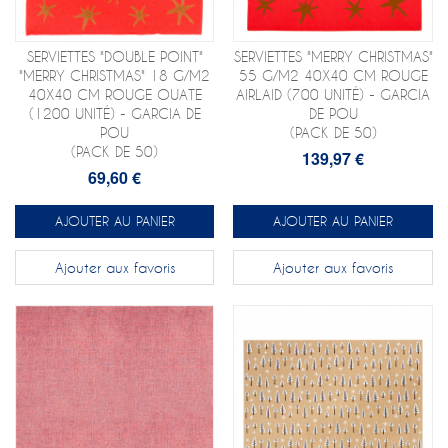
SERVIETTES "DOUBLE POINT"
SERVIETTES "MERRY CHRISTMAS"
"MERRY CHRISTMAS" 18 G/M2
55 G/M2 40X40 CM ROUGE
40X40 CM ROUGE OUATE
AIRLAID (700 UNITÉ) - GARCIA
(1200 UNITÉ) - GARCIA DE
DE POU
POU
(PACK DE 50)
(PACK DE 50)
139,97 €
69,60 €
AJOUTER AU PANIER
AJOUTER AU PANIER
Ajouter aux favoris
Ajouter aux favoris