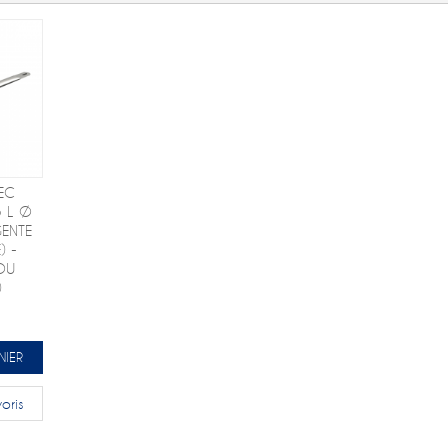
EC
 L Ø
ENTE
) -
OU
)
NIER
oris