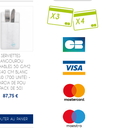
SERVIETTES
KANGOUROU
HABLES 50 G/M2
X40 CM BLANC
AID (700 UNITÉ) -
ARCIA DE POU
(PACK DE 50)
87,75 €
UTER AU PANIER