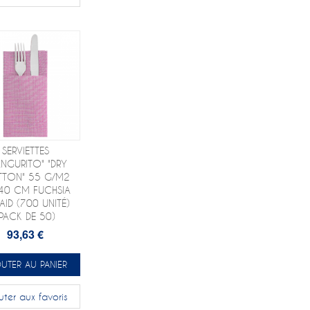
SERVIETTES
NGURITO" "DRY
TON" 55 G/M2
40 CM FUCHSIA
AID (700 UNITÉ)
(PACK DE 50)
93,63 €
UTER AU PANIER
uter aux favoris