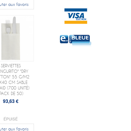
uter aux favoris
SERVIETTES
NGURITO" "DRY
TON" 55 G/M2
X40 CM SABLE
AID (700 UNITÉ)
(PACK DE 50)
93,63 €
ÉPUISÉ
uter aux favoris