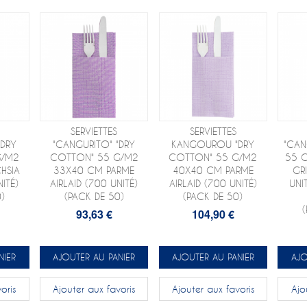
SERVIETTES
SERVIETTES
DRY
"CANGURITO" "DRY
KANGOUROU "DRY
"CAN
G/M2
COTTON" 55 G/M2
COTTON" 55 G/M2
55 
HSIA
33X40 CM PARME
40X40 CM PARME
GRI
NITÉ)
AIRLAID (700 UNITÉ)
AIRLAID (700 UNITÉ)
UNI
)
(PACK DE 50)
(PACK DE 50)
93,63 €
104,90 €
NIER
AJOUTER AU PANIER
AJOUTER AU PANIER
AJO
oris
Ajouter aux favoris
Ajouter aux favoris
Ajo