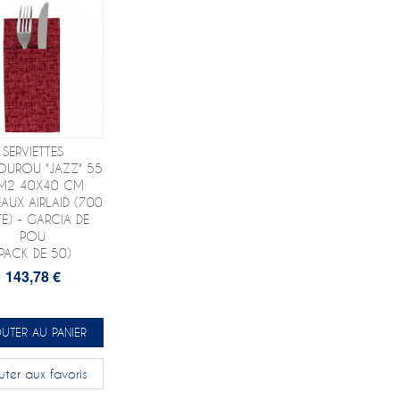
SERVIETTES
UROU "JAZZ" 55
M2 40X40 CM
AUX AIRLAID (700
TÉ) - GARCIA DE
POU
(PACK DE 50)
143,78 €
UTER AU PANIER
uter aux favoris