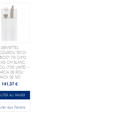
SERVIETTES
GOUROU "ECO-
BOO" 70 G/M2
X40 CM BLANC
U (700 UNITÉ) -
ARCIA DE POU
(PACK DE 50)
141,37 €
UTER AU PANIER
uter aux favoris