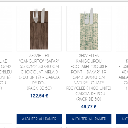
SERVIETTES
SERVIETTES
IKE
"CANGURITO" "SAFARI"
KANGOUROU
0 G/M2
55 G/M2 33X40 CM
ECOLABEL "DOUBLE
FLUS
C/BLEU
CHOCOLAT AIRLAID
POINT - DAKAR" 19
40
UNITÉ)
(700 UNITÉ) - GARCIA
G/M2 39X40 CM
AIRL
POU
DE POU
NATUREL OUATE
G
)
(PACK DE 50)
RECYCLÉE (1400 UNITÉ)
- GARCIA DE POU
122,54 €
(PACK DE 50)
49,77 €
AJOUTER AU PANIER
AJOUTER AU PANIER
AJO