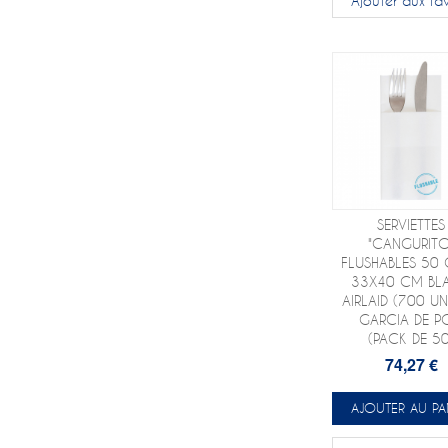
Ajouter aux fav
SERVIETTES
"CANGURITO
FLUSHABLES 50
33X40 CM BL
AIRLAID (700 UNI
GARCIA DE P
(PACK DE 50
74,27 €
AJOUTER AU PA