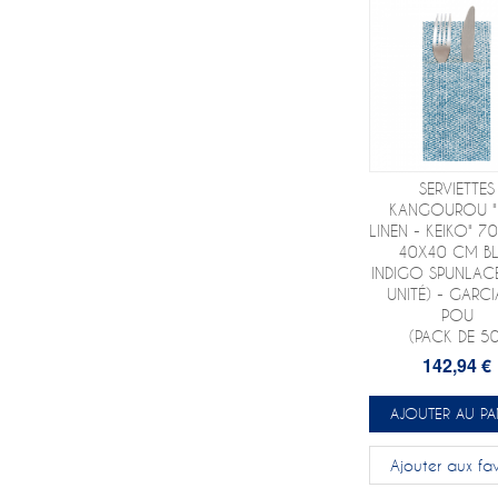
SERVIETTES
KANGOUROU "L
LINEN - KEIKO" 7
40X40 CM B
INDIGO SPUNLAC
UNITÉ) - GARCI
POU
(PACK DE 50
142,94 €
AJOUTER AU PA
Ajouter aux fav