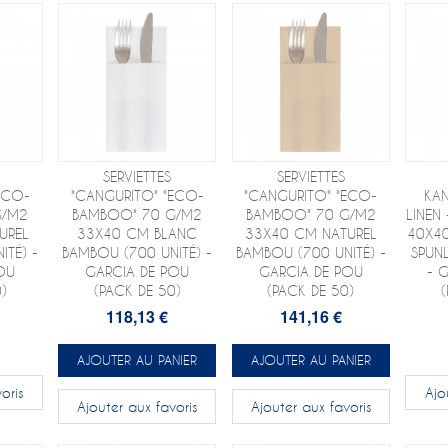
SERVIETTES
SERVIETTES
ECO-
"CANGURITO" "ECO-
"CANGURITO" "ECO-
KA
G/M2
BAMBOO" 70 G/M2
BAMBOO" 70 G/M2
LINEN
UREL
33X40 CM BLANC
33X40 CM NATUREL
40X4
ITÉ) -
BAMBOU (700 UNITÉ) -
BAMBOU (700 UNITÉ) -
SPUNL
OU
GARCIA DE POU
GARCIA DE POU
- 
)
(PACK DE 50)
(PACK DE 50)
118,13 €
141,16 €
AJOUTER AU PANIER
AJOUTER AU PANIER
oris
Ajo
Ajouter aux favoris
Ajouter aux favoris