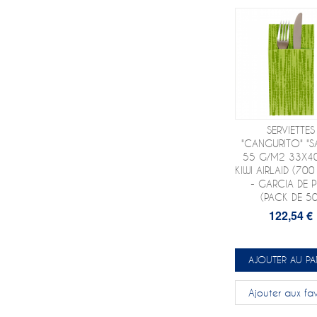
SERVIETTES
"CANGURITO" "SA
55 G/M2 33X4
KIWI AIRLAID (700
- GARCIA DE 
(PACK DE 50
122,54 €
AJOUTER AU PA
Ajouter aux fav