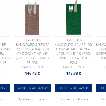
SERVIETTES
SERVIETTES
IKE
KANGOUROU "KEIKO"
KANGOUROU "JAZZ" 55
KANGO
0 G/M2
55 G/M2 40X40 CM
G/M2 40X40 CM VERT
G/
LEU
CHOCOLAT AIRLAID
JAGUAR AIRLAID (700
BORDE
E (700
(700 UNITÉ) - GARCIA
UNITÉ) - GARCIA DE
UNI
A DE
DE POU
POU
(PACK DE 50)
(PACK DE 50)
)
146,48 €
143,78 €
NIER
AJOUTER AU PANIER
AJOUTER AU PANIER
AJO
oris
Ajouter aux favoris
Ajouter aux favoris
Ajo