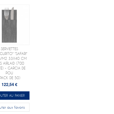
SERVIETTES
GURITO" "SAFARI"
G/M2 33X40 CM
S AIRLAID (700
TÉ) - GARCIA DE
POU
(PACK DE 50)
122,54 €
UTER AU PANIER
uter aux favoris