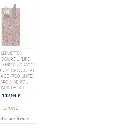
SERVIETTES
NGOUROU "LIKE
 - KEIKO" 70 G/M2
0 CM CHOCOLAT
ACE (700 UNITÉ)
GARCIA DE POU
(PACK DE 50)
142,94 €
ÉPUISÉ
uter aux favoris