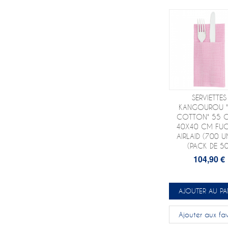
SERVIETTES
KANGOUROU "
COTTON" 55 
40X40 CM FUC
AIRLAID (700 U
(PACK DE 50
104,90 €
AJOUTER AU PA
Ajouter aux fav