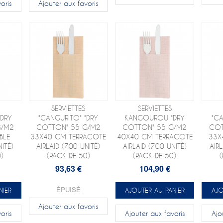
oris
Ajouter aux favoris
SERVIETTES
SERVIETTES
DRY
"CANGURITO" "DRY
KANGOUROU "DRY
"CA
G/M2
COTTON" 55 G/M2
COTTON" 55 G/M2
COT
BLE
33X40 CM TERRACOTE
40X40 CM TERRACOTE
33X
NITÉ)
AIRLAID (700 UNITÉ)
AIRLAID (700 UNITÉ)
AIRL
)
(PACK DE 50)
(PACK DE 50)
93,63 €
104,90 €
ÉPUISÉ
NIER
AJOUTER AU PANIER
AJO
Ajouter aux favoris
oris
Ajouter aux favoris
Ajo