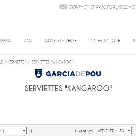
CONTACT ET PRISE DE RENDEZ-VO
SNACK
SAC
GOBELET / VERRE
PLATEAU / BOITE
N
LE
/
SERVIETTES
/
SERVIETTES "KANGAROO"
SERVIETTES "KANGAROO"
1-50 of 129
AFFICHER