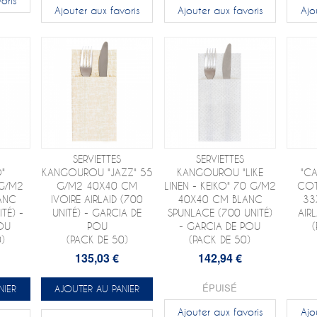
oris
Ajouter aux favoris
Ajouter aux favoris
Ajo
SERVIETTES
SERVIETTES
"
KANGOUROU "JAZZ" 55
KANGOUROU "LIKE
"CA
 G/M2
G/M2 40X40 CM
LINEN - KEIKO" 70 G/M2
COT
ANC
IVOIRE AIRLAID (700
40X40 CM BLANC
33
TÉ) -
UNITÉ) - GARCIA DE
SPUNLACE (700 UNITÉ)
AIRL
OU
POU
- GARCIA DE POU
)
(PACK DE 50)
(PACK DE 50)
135,03 €
142,94 €
ÉPUISÉ
NIER
AJOUTER AU PANIER
Ajouter aux favoris
Ajo