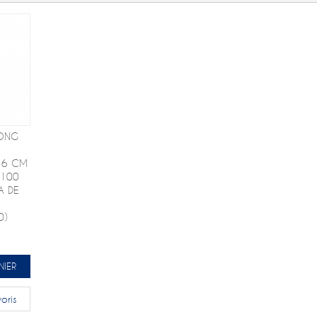
LONG
,16 CM
(100
A DE
0)
NIER
oris