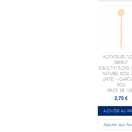
AGITATEURS "
DRINKS"
0,6/2,7X15,2X0
NATUREL BOIS 
UNITÉ) - GARCI
POU
(PACK DE 10
2,75 €
AJOUTER AU PA
Ajouter aux fav