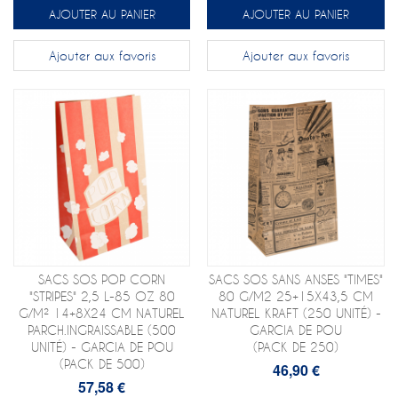
AJOUTER AU PANIER
AJOUTER AU PANIER
Ajouter aux favoris
Ajouter aux favoris
SACS SOS POP CORN
SACS SOS SANS ANSES "TIMES"
"STRIPES" 2,5 L-85 OZ 80
80 G/M2 25+15X43,5 CM
G/M² 14+8X24 CM NATUREL
NATUREL KRAFT (250 UNITÉ) -
PARCH.INGRAISSABLE (500
GARCIA DE POU
UNITÉ) - GARCIA DE POU
(PACK DE 250)
(PACK DE 500)
46,90 €
57,58 €