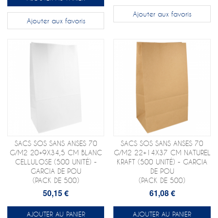
Ajouter aux favoris
Ajouter aux favoris
SACS SOS SANS ANSES 70
SACS SOS SANS ANSES 70
G/M2 20+9X34,5 CM BLANC
G/M2 22+14X37 CM NATUREL
CELLULOSE (500 UNITÉ) -
KRAFT (500 UNITÉ) - GARCIA
GARCIA DE POU
DE POU
(PACK DE 500)
(PACK DE 500)
50,15 €
61,08 €
AJOUTER AU PANIER
AJOUTER AU PANIER