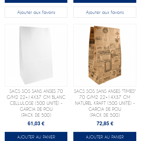
Ajouter aux favoris
Ajouter aux favoris
SACS SOS SANS ANSES 70
SACS SOS SANS ANSES "TIMES"
G/M2 22+14X37 CM BLANC
70 G/M2 22+14X37 CM
CELLULOSE (500 UNITÉ) -
NATUREL KRAFT (500 UNITÉ) -
GARCIA DE POU
GARCIA DE POU
(PACK DE 500)
(PACK DE 500)
61,03 €
72,85 €
AJOUTER AU PANIER
AJOUTER AU PANIER