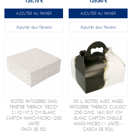
135,10 €
129,80 €
AJOUTER AU PANIER
AJOUTER AU PANIER
Ajouter aux favoris
Ajouter aux favoris
BOÎTES PATISSERIES SANS
50 U. BOÎTES AVEC ANSES
FENÊTRE THEPACK "DECO"
PÂTISSERIE "THEPACK CLASSIC"
21X21X7,5 CM BLANC
250 G/M2 16X18X7 CM
CARTON NANO-MICRO (200
BLANC CARTON ONDULÉ
UNITÉ)
NANO-MICRO (1 UNITÉ) -
(PACK DE 50)
GARCIA DE POU