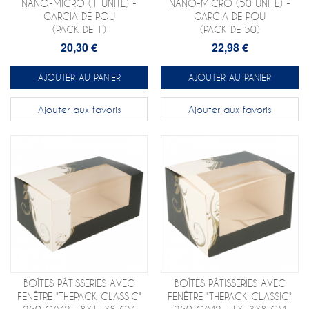
NANO-MICRO (1 UNITÉ) -
NANO-MICRO (50 UNITÉ) -
GARCIA DE POU
GARCIA DE POU
(PACK DE 1)
(PACK DE 50)
20,30 €
22,98 €
AJOUTER AU PANIER
AJOUTER AU PANIER
Ajouter aux favoris
Ajouter aux favoris
BOÎTES PÂTISSERIES AVEC
BOÎTES PÂTISSERIES AVEC
FENÊTRE "THEPACK CLASSIC"
FENÊTRE "THEPACK CLASSIC"