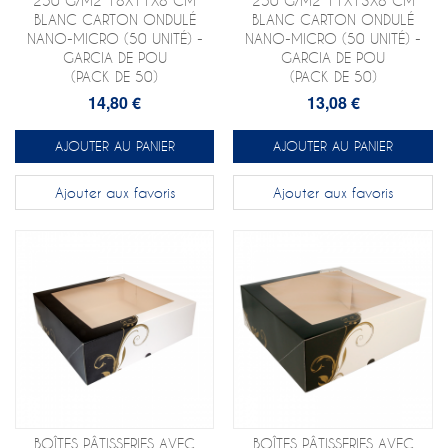
250 G/M2 18X11X8 CM
250 G/M2 11X13X8 CM
BLANC CARTON ONDULÉ
BLANC CARTON ONDULÉ
NANO-MICRO (50 UNITÉ) -
NANO-MICRO (50 UNITÉ) -
GARCIA DE POU
GARCIA DE POU
(PACK DE 50)
(PACK DE 50)
14,80 €
13,08 €
AJOUTER AU PANIER
AJOUTER AU PANIER
Ajouter aux favoris
Ajouter aux favoris
BOÎTES PÂTISSERIES AVEC
BOÎTES PÂTISSERIES AVEC