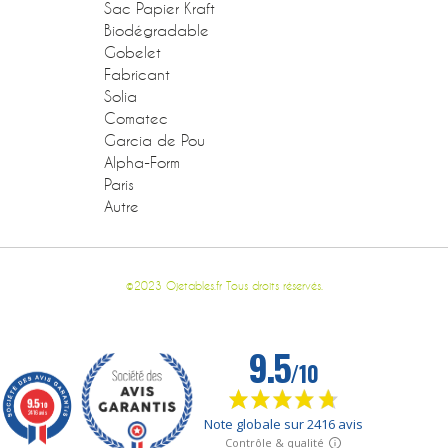
Sac Papier Kraft
Biodégradable
Gobelet
Fabricant
Solia
Comatec
Garcia de Pou
Alpha-Form
Paris
Autre
©2023 Ojetables.fr Tous droits réservés.
9.5
/10
2416 avis