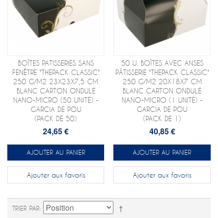
BOÎTES PATISSERIES SANS
50 U. BOÎTES AVEC ANSES
FENÊTRE "THEPACK CLASSIC"
PÂTISSERIE "THEPACK CLASSIC"
250 G/M2 23X23X7,5 CM
250 G/M2 20X18X7 CM
BLANC CARTON ONDULÉ
BLANC CARTON ONDULÉ
NANO-MICRO (50 UNITÉ) -
NANO-MICRO (1 UNITÉ) -
GARCIA DE POU
GARCIA DE POU
(PACK DE 50)
(PACK DE 1)
24,65 €
40,85 €
AJOUTER AU PANIER
AJOUTER AU PANIER
Ajouter aux favoris
Ajouter aux favoris
TRIER PAR