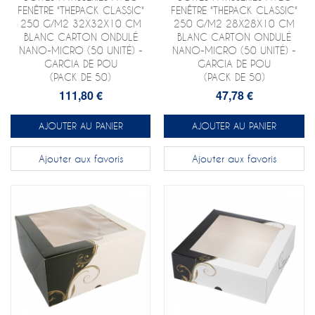
FENÊTRE "THEPACK CLASSIC"
FENÊTRE "THEPACK CLASSIC"
250 G/M2 32X32X10 CM
250 G/M2 28X28X10 CM
BLANC CARTON ONDULÉ
BLANC CARTON ONDULÉ
NANO-MICRO (50 UNITÉ) -
NANO-MICRO (50 UNITÉ) -
GARCIA DE POU
GARCIA DE POU
(PACK DE 50)
(PACK DE 50)
111,80 €
47,78 €
AJOUTER AU PANIER
AJOUTER AU PANIER
Ajouter aux favoris
Ajouter aux favoris