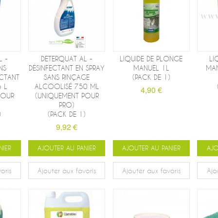
L -
DETERQUAT AL -
LIQUIDE DE PLONGE
LI
NS
DÉSINFECTANT EN SPRAY
MANUEL 1L
MAN
ECTANT
SANS RINÇAGE
(PACK DE 1)
 L
ALCOOLISÉ 750 ML
4,90 €
POUR
(UNIQUEMENT POUR
PRO)
)
(PACK DE 1)
9,92 €
NIER
AJOUTER AU PANIER
AJOUTER AU PANIER
AJO
oris
Ajouter aux favoris
Ajouter aux favoris
Ajo