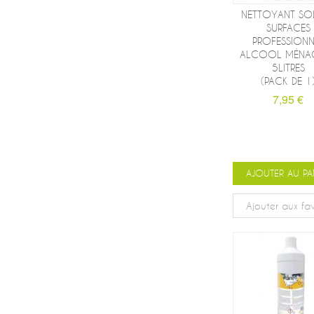
NETTOYANT SOL
SURFACES
PROFESSIONN
ALCOOL MÉNAG
5LITRES
(PACK DE 1
7,95 €
AJOUTER AU PA
Ajouter aux fav