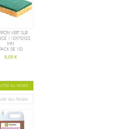
MPON VERT SUR
NGE 110X70X22
MM
(PACK DE 10)
8,05 €
UTER AU PANIER
uter aux favoris