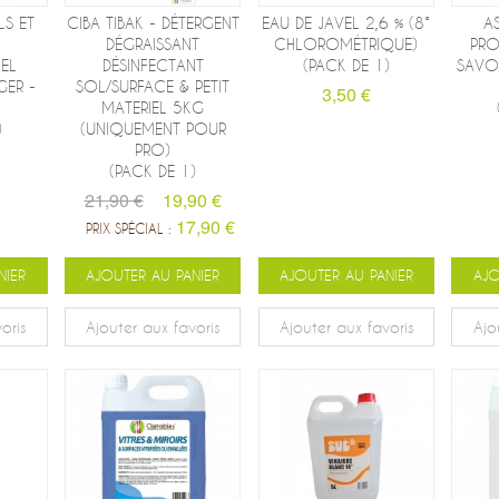
S ET
CIBA TIBAK - DÉTERGENT
EAU DE JAVEL 2,6 % (8°
A
DÉGRAISSANT
CHLOROMÉTRIQUE)
PRO
EL
DÉSINFECTANT
(PACK DE 1)
SAVON
ER -
SOL/SURFACE & PETIT
3,50 €
MATERIEL 5KG
)
(UNIQUEMENT POUR
PRO)
(PACK DE 1)
21,90 €
19,90 €
17,90 €
PRIX SPÉCIAL :
NIER
AJOUTER AU PANIER
AJOUTER AU PANIER
AJO
oris
Ajouter aux favoris
Ajouter aux favoris
Ajo