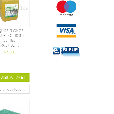
QUIDE PLONGE
UEL (CITRON)-
5LITRES
(PACK DE 1)
6,50 €
UTER AU PANIER
uter aux favoris