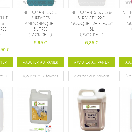
NETTOYANT SOLS
NETTOYANTS SOLS &
NET
ULTI-
SURFACES
SURFACES PRO
S
 &
AMMONIAQUÉ -
"BOUQUET DE FLEURS"
"S
TRES
5LITRES
5L
)
(PACK DE 1)
(PACK DE 1)
5,99 €
6,85 €
,90 €
NIER
AJOUTER AU PANIER
AJOUTER AU PANIER
AJO
oris
Ajouter aux favoris
Ajouter aux favoris
Ajo