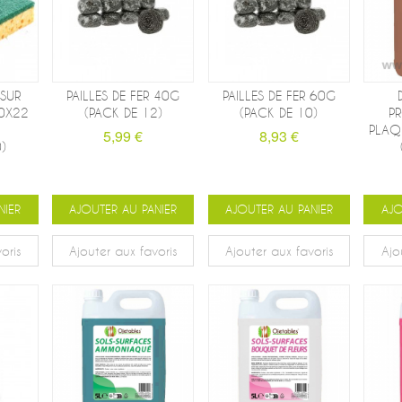
SUR
PAILLES DE FER 40G
PAILLES DE FER 60G
0X22
(PACK DE 12)
(PACK DE 10)
P
PLAQ
5,99 €
8,93 €
)
NIER
AJOUTER AU PANIER
AJOUTER AU PANIER
AJO
oris
Ajouter aux favoris
Ajouter aux favoris
Ajo