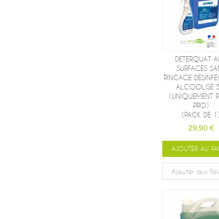
DETERQUAT A
SURFACES SA
RINCAGE DÉSINF
ALCOOLISÉ 5
(UNIQUEMENT 
PRO)
(PACK DE 1
29,90 €
AJOUTER AU PA
Ajouter aux fav