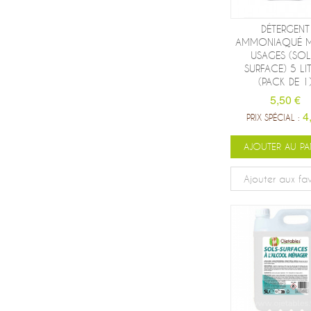
DÉTERGENT
AMMONIAQUÉ M
USAGES (SOL
SURFACE) 5 LI
(PACK DE 1
5,50 €
4
PRIX SPÉCIAL :
AJOUTER AU PA
Ajouter aux fav