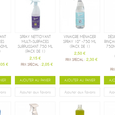
ANT
SPRAY NETTOYANT
VINAIGRE MÉNAGER
DÉS
CES
MULTI-SURFACES
SPRAY 10° -750 ML
RINÇA
50ML
SURPUISSANT 750 ML
(PACK DE 1)
750M
)
(PACK DE 1)
2,50 €
2,15 €
2,30 €
PRIX SPÉCIAL :
,05 €
2,05 €
PRIX SPÉCIAL :
PRI
NIER
AJOUTER AU PANIER
AJOUTER AU PANIER
AJO
oris
Ajouter aux favoris
Ajouter aux favoris
Ajo