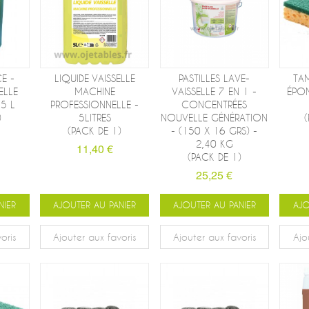
E -
LIQUIDE VAISSELLE
PASTILLES LAVE-
TA
ELLE
MACHINE
VAISSELLE 7 EN 1 -
ÉPO
5 L
PROFESSIONNELLE -
CONCENTRÉES
)
5LITRES
NOUVELLE GÉNÉRATION
(PACK DE 1)
- (150 X 16 GRS) -
2,40 KG
11,40 €
(PACK DE 1)
25,25 €
NIER
AJOUTER AU PANIER
AJOUTER AU PANIER
AJO
oris
Ajouter aux favoris
Ajouter aux favoris
Ajo