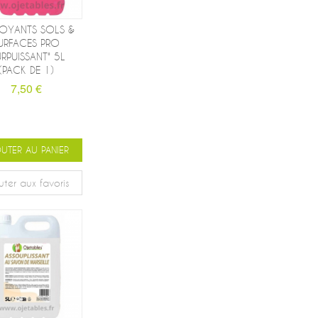
TOYANTS SOLS &
URFACES PRO
URPUISSANT" 5L
(PACK DE 1)
7,50 €
UTER AU PANIER
uter aux favoris