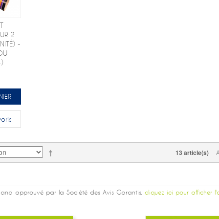
T
UR 2
ITÉ) -
OU
)
NIER
oris
13 article(s)
and approuvé par la Société des Avis Garantis,
cliquez ici pour afficher l'