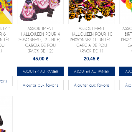
RTY "
ASSORTIMENT
ASSORTIMENT
ASSO
R 6
HALLOWEEN POUR 4
HALLOWEEN POUR 10
BIR
ITÉ) -
PERSONNES (12 UNITÉ) -
PERSONNES (1 UNITÉ) -
PERSO
OU
GARCIA DE POU
GARCIA DE POU
G
)
(PACK DE 12)
(PACK DE 1)
45,00 €
20,45 €
AJOUTER AU PANIER
AJOUTER AU PANIER
AJO
oris
Ajouter aux favoris
Ajouter aux favoris
Ajo