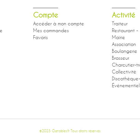
Compte
Activité
Accéder à mon compte
Traiteur
se
Mes commandes
Restaurant - 
Favoris
Mairie
Association
Boulangerie
Brasseur
Charcutier-tr
Collectivité
Discothèque
Événementiel
©2023 Ojetables.fr Tous droits réservés.