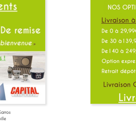
arros
lle