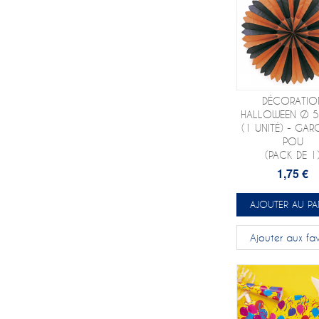
DÉCORATIO
HALLOWEEN Ø 
(1 UNITÉ) - GAR
POU
(PACK DE 1
1,75 €
AJOUTER AU PA
Ajouter aux fav