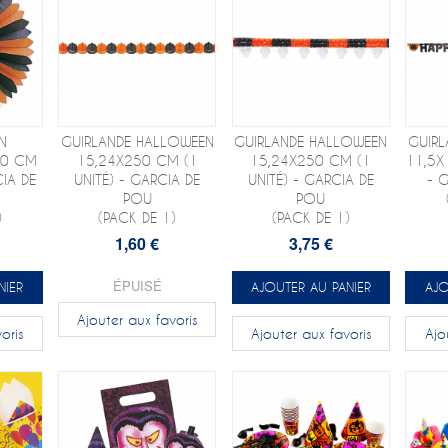
N
GUIRLANDE HALLOWEEN
GUIRLANDE HALLOWEEN
GUIR
50 CM
15,24X250 CM (1
15,24X250 CM (1
11,5X
CIA DE
UNITÉ) - GARCIA DE
UNITÉ) - GARCIA DE
- 
POU
POU
)
(PACK DE 1)
(PACK DE 1)
1,60 €
3,75 €
ÉPUISÉ
NIER
AJOUTER AU PANIER
AJO
Ajouter aux favoris
oris
Ajouter aux favoris
Ajo