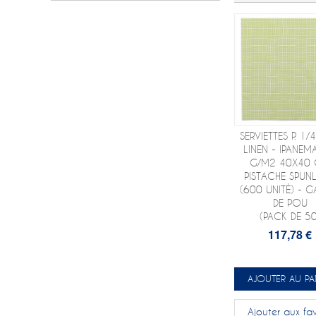
SERVIETTES P. 1/4
LINEN - IPANEM
G/M2 40X40
PISTACHE SPUN
(600 UNITÉ) - G
DE POU
(PACK DE 50
117,78 €
AJOUTER AU PA
Ajouter aux fav