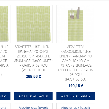
 "LIKE
SERVIETTES "LIKE LINEN -
SERVIETTES
A" 70
IPANEMA" 70 G/M2
KANGOUROU "LIKE
 CM
20X20 CM PISTACHE
LINEN - IPANEMA" 70
LACE
SPUNLACE (3600 UNITÉ)
G/M2 40X40 CM
ARCIA
- GARCIA DE POU
PISTACHE SPUNLACE
(PACK DE 100)
(700 UNITÉ) - GARCIA
)
DE POU
268,56 €
(PACK DE 50)
140,18 €
NIER
AJOUTER AU PANIER
AJOUTER AU PANIER
oris
Ajouter aux favoris
Ajouter aux favoris