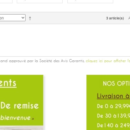
3 article(s)
and approuvé par la Société des Avis Garantis,
cliquez ici pour afficher l'