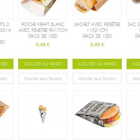
TS 2
POCHE KRAFT BLANC
SACHET AVEC FENÊTRE
SAC S
13X14
AVEC FENETRE 9X17CM
11X21CM
(PACK DE 100)
(PACK DE 100)
(P
00)
6,48 €
6,99 €
NIER
AJOUTER AU PANIER
AJOUTER AU PANIER
AJO
oris
Ajouter aux favoris
Ajouter aux favoris
Ajo