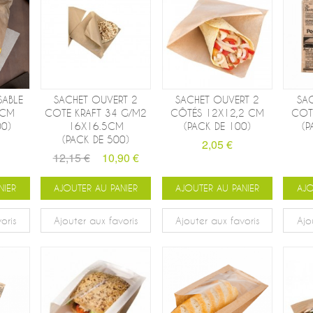
SABLE
SACHET OUVERT 2
SACHET OUVERT 2
SA
 CM
COTE KRAFT 34 G/M2
CÔTÉS 12X12,2 CM
COT
00)
16X16.5CM
(PACK DE 100)
(P
(PACK DE 500)
2,05 €
12,15 €
10,90 €
NIER
AJOUTER AU PANIER
AJOUTER AU PANIER
AJO
oris
Ajouter aux favoris
Ajouter aux favoris
Ajo