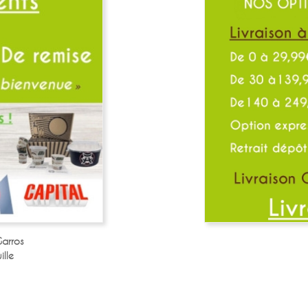
arros
lle