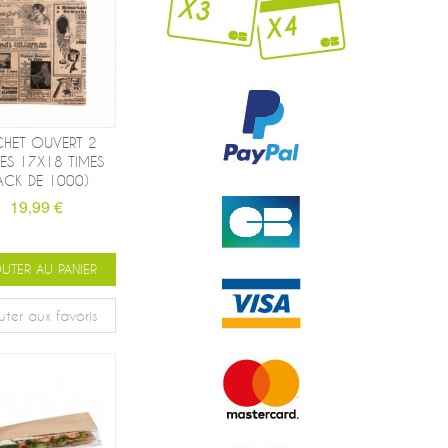
CHET OUVERT 2
ES 17X18 TIMES
ACK DE 1000)
19,99 €
UTER AU PANIER
uter aux favoris