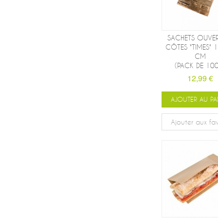
SACHETS OUVER
CÔTES "TIMES" 
CM
(PACK DE 10
12,99 €
AJOUTER AU PA
Ajouter aux fav