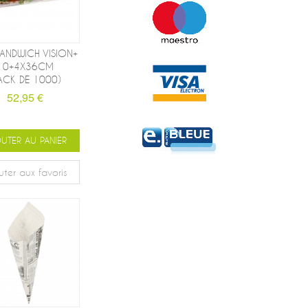
ANDWICH VISION+
10+4X36CM
ACK DE 1000)
52,95 €
UTER AU PANIER
uter aux favoris