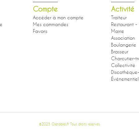
Compte
Activité
Accéder à mon compte
Traiteur
se
Mes commandes
Restaurant - 
Favoris
Mairie
Association
Boulangerie
Brasseur
Charcutier-tr
Collectivité
Discothèque
Événementiel
©2023 Ojetables.fr Tous droits réservés.