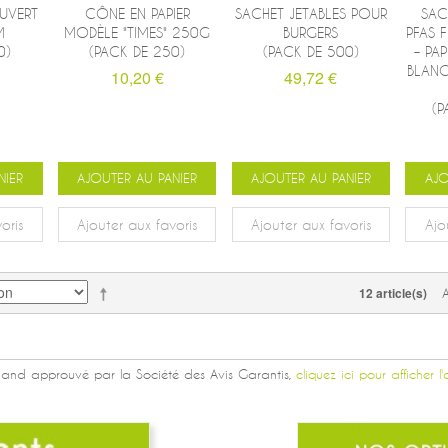
OUVERT
CÔNE EN PAPIER
SACHET JETABLES POUR
SAC
M
MODÈLE "TIMES" 250G
BURGERS
PFAS F
0)
(PACK DE 250)
(PACK DE 500)
– PAP
BLANC
10,20 €
49,72 €
(P
NIER
AJOUTER AU PANIER
AJOUTER AU PANIER
AJO
oris
Ajouter aux favoris
Ajouter aux favoris
Ajo
12 article(s)
and approuvé par la Société des Avis Garantis,
cliquez ici pour afficher l'