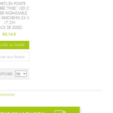
HETS EN POINTE
REE “TIMES” 100 G
IER INGRAISSABLE
 PARCHEMIN 24 X
17 CM
ACK DE 2000)
60,14 €
UTER AU PANIER
uter aux favoris
AFFICHER
attestation.