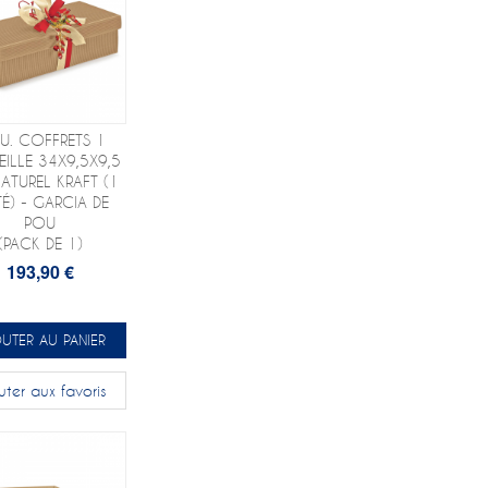
U. COFFRETS 1
ILLE 34X9,5X9,5
ATUREL KRAFT (1
TÉ) - GARCIA DE
POU
(PACK DE 1)
193,90 €
UTER AU PANIER
uter aux favoris