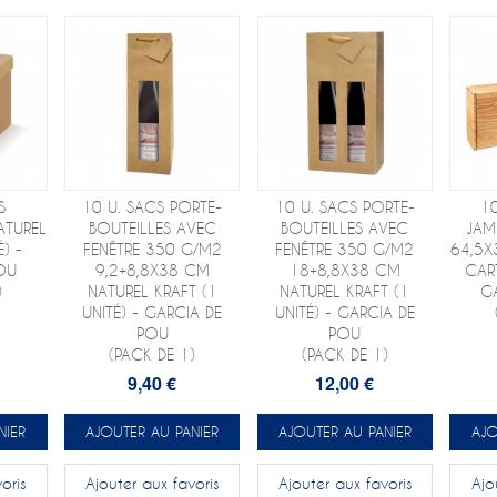
S
10 U. SACS PORTE-
10 U. SACS PORTE-
1
ATUREL
BOUTEILLES AVEC
BOUTEILLES AVEC
JAM
) -
FENÊTRE 350 G/M2
FENÊTRE 350 G/M2
64,5X
OU
9,2+8,8X38 CM
18+8,8X38 CM
CAR
)
NATUREL KRAFT (1
NATUREL KRAFT (1
G
UNITÉ) - GARCIA DE
UNITÉ) - GARCIA DE
POU
POU
(PACK DE 1)
(PACK DE 1)
9,40 €
12,00 €
NIER
AJOUTER AU PANIER
AJOUTER AU PANIER
AJO
oris
Ajouter aux favoris
Ajouter aux favoris
Ajo