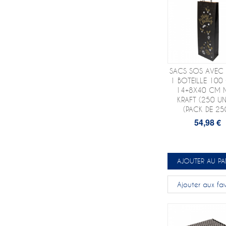
SACS SOS AVEC 
1 BOTEILLE 100
14+8X40 CM 
KRAFT (250 UN
(PACK DE 25
54,98 €
AJOUTER AU PA
Ajouter aux fav