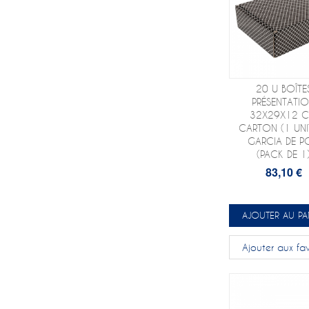
20 U BOÎTE
PRÉSENTATI
32X29X12 
CARTON (1 UNIT
GARCIA DE P
(PACK DE 1
83,10 €
AJOUTER AU PA
Ajouter aux fav