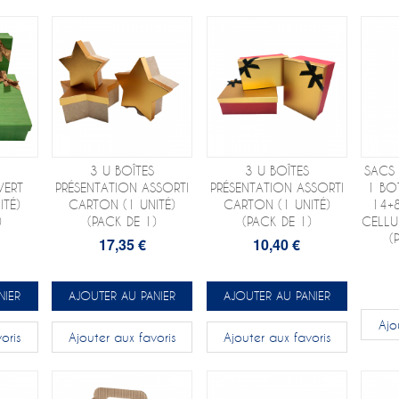
3 U BOÎTES
3 U BOÎTES
SACS
VERT
PRÉSENTATION ASSORTI
PRÉSENTATION ASSORTI
1 BO
ITÉ)
CARTON (1 UNITÉ)
CARTON (1 UNITÉ)
14+
)
(PACK DE 1)
(PACK DE 1)
CELLU
(
17,35 €
10,40 €
NIER
AJOUTER AU PANIER
AJOUTER AU PANIER
Ajo
oris
Ajouter aux favoris
Ajouter aux favoris