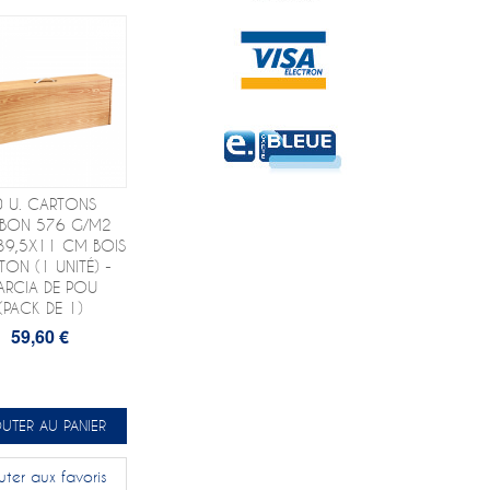
0 U. CARTONS
BON 576 G/M2
39,5X11 CM BOIS
TON (1 UNITÉ) -
ARCIA DE POU
(PACK DE 1)
59,60 €
UTER AU PANIER
uter aux favoris