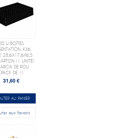
20 U BOÎTES
SENTATION 436
 28,6X17,6X6,5
ARTON (1 UNITÉ)
GARCIA DE POU
(PACK DE 1)
31,60 €
UTER AU PANIER
uter aux favoris