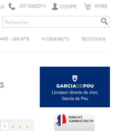
0974060074
PANIER
COMPTE
US
APPE - SERVIETTE
HYGIÈNE/RESTO
DESTOCKAGE
TS
Livraison directe de chez
Garcia de Pou
1
2
3