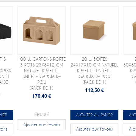
T 3
100 U. CARTONS PORTE
20 U. BOÎTES
S
3 POTS 25X8X12 CM
24X17X10 CM NATUREL
30X30
X28X9
NATUREL KRAFT (1
KRAFT (1 UNITÉ) -
KR
ON (1
UNITÉ) - GARCIA DE
GARCIA DE POU
G
A DE
POU
(PACK DE 1)
(PACK DE 1)
112,50 €
)
176,40 €
ÉPUISÉ
NIER
AJOUTER AU PANIER
AJO
Ajouter aux favoris
oris
Ajouter aux favoris
Ajo