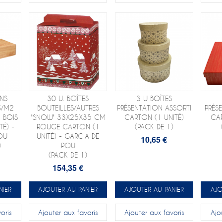
NS
30 U. BOÎTES
3 U BOÎTES
G/M2
BOUTEILLES/AUTRES
PRÉSENTATION ASSORTI
PRÉS
 BOIS
"SNOW" 33X25X35 CM
CARTON (1 UNITÉ)
CAR
É) -
ROUGE CARTON (1
(PACK DE 1)
OU
UNITÉ) - GARCIA DE
10,65 €
)
POU
(PACK DE 1)
154,35 €
NIER
AJOUTER AU PANIER
AJOUTER AU PANIER
AJO
oris
Ajouter aux favoris
Ajouter aux favoris
Ajo