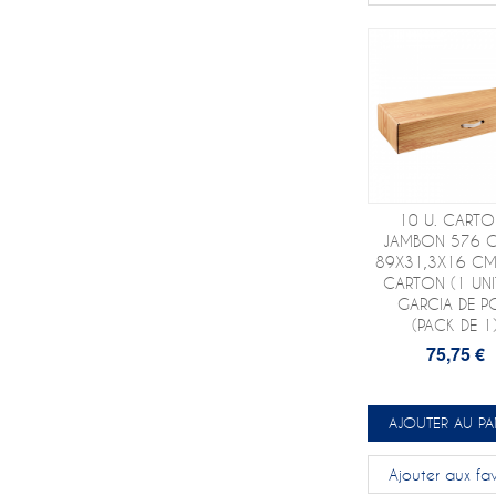
10 U. CARTO
JAMBON 576 
89X31,3X16 CM
CARTON (1 UNIT
GARCIA DE P
(PACK DE 1
75,75 €
AJOUTER AU PA
Ajouter aux fav