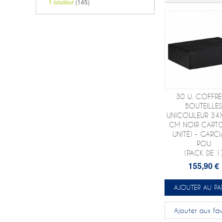
1 couleur
(145)
30 U. COFFRE
BOUTEILLE
UNICOULEUR 34
CM NOIR CART
UNITÉ) - GARCI
POU
(PACK DE 1
155,90 €
AJOUTER AU PA
Ajouter aux fav