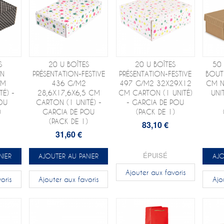
S
20 U BOÎTES
20 U BOÎTES
50 
ON
PRÉSENTATION-FESTIVE
PRÉSENTATION-FESTIVE
BOUTE
CM
436 G/M2
497 G/M2 32X29X12
CM N
É) -
28,6X17,6X6,5 CM
CM CARTON (1 UNITÉ)
UNI
OU
CARTON (1 UNITÉ) -
- GARCIA DE POU
)
GARCIA DE POU
(PACK DE 1)
(PACK DE 1)
83,10 €
31,60 €
ÉPUISÉ
NIER
AJOUTER AU PANIER
AJO
Ajouter aux favoris
oris
Ajouter aux favoris
Ajo