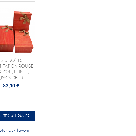
3 U BOÎTES
ENTATION ROUGE
TON (1 UNITÉ)
(PACK DE 1)
83,10 €
UTER AU PANIER
uter aux favoris