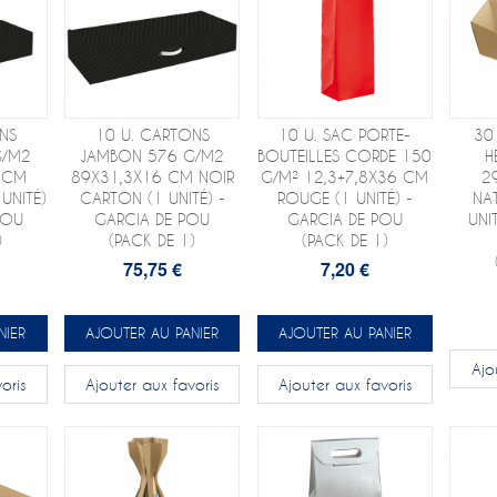
NS
10 U. CARTONS
10 U. SAC PORTE-
30
G/M2
JAMBON 576 G/M2
BOUTEILLES CORDE 150
H
 CM
89X31,3X16 CM NOIR
G/M² 12,3+7,8X36 CM
2
UNITÉ)
CARTON (1 UNITÉ) -
ROUGE (1 UNITÉ) -
NA
POU
GARCIA DE POU
GARCIA DE POU
UNI
)
(PACK DE 1)
(PACK DE 1)
75,75 €
7,20 €
NIER
AJOUTER AU PANIER
AJOUTER AU PANIER
Ajo
oris
Ajouter aux favoris
Ajouter aux favoris