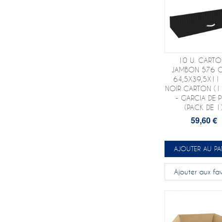
10 U. CARTO
JAMBON 576 
64,5X39,5X11
NOIR CARTON (1 
- GARCIA DE 
(PACK DE 1
59,60 €
AJOUTER AU PA
Ajouter aux fav