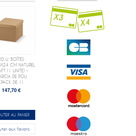
20 U. BOÎTES
X24 CM NATUREL
AFT (1 UNITÉ) -
ARCIA DE POU
(PACK DE 1)
147,70 €
UTER AU PANIER
uter aux favoris