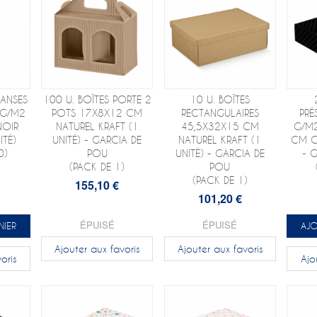
ANSES
100 U. BOÎTES PORTE 2
10 U. BOÎTES
 G/M2
POTS 17X8X12 CM
RECTANGULAIRES
PRÉ
NOIR
NATUREL KRAFT (1
45,5X32X15 CM
G/M2
ITÉ)
UNITÉ) - GARCIA DE
NATUREL KRAFT (1
CM C
0)
POU
UNITÉ) - GARCIA DE
- 
(PACK DE 1)
POU
(PACK DE 1)
155,10 €
101,20 €
ÉPUISÉ
ÉPUISÉ
NIER
AJO
Ajouter aux favoris
Ajouter aux favoris
oris
Ajo