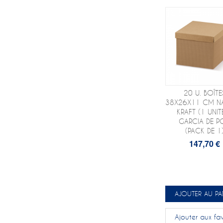
20 U. BOÎTE
38X26X11 CM N
KRAFT (1 UNITÉ
GARCIA DE P
(PACK DE 1
147,70 €
AJOUTER AU PA
Ajouter aux fav