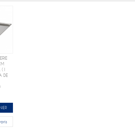
ERIE
CM
 (1
A DE
)
NIER
oris