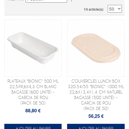
14 article(s)
PLATEAUX "BIONIC" 500 ML
COUVERCLES LUNCH BOX
22,5X9,6X4,3 CM BLANC
320.54/55 "BIONIC" 1000 ML
BAGASSE (600 UNITÉ) -
22,6X13,4X1,4 CM NATUREL
GARCIA DE POU
BAGASSE (500 UNITÉ) -
(PACK DE 50)
GARCIA DE POU
(PACK DE 50)
88,80 €
56,25 €
AJOUTER AU PANIER
AJOUTER AU PANIER