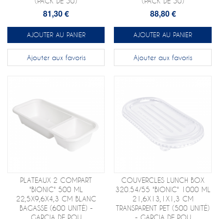
(PACK DE 50)
(PACK DE 50)
81,30 €
88,80 €
AJOUTER AU PANIER
AJOUTER AU PANIER
Ajouter aux favoris
Ajouter aux favoris
PLATEAUX 2 COMPART
COUVERCLES LUNCH BOX
"BIONIC" 500 ML
320.54/55 "BIONIC" 1000 ML
22,5X9,6X4,3 CM BLANC
21,6X13,1X1,3 CM
BAGASSE (600 UNITÉ) -
TRANSPARENT PET (500 UNITÉ)
GARCIA DE POU
- GARCIA DE POU