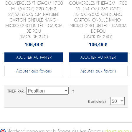
COUVERCLES "THEPACK" 1700
COUVERCLES "THEPACK" 1700
ML (54 OZ) 220 G/M2
ML (54 OZ) 230 G/M2
27,5X16,5X5 CM NATUREL
27,5X16,5X5 CM BLANC
CARTON ONDULÉ NANO-
CARTON ONDULÉ NANO-
MICRO (240 UNITÉ) - GARCIA
MICRO (240 UNITÉ) - GARCIA
DE POU
DE POU
(PACK DE 240)
(PACK DE 240)
106,49 €
106,49 €
AJOUTER AU PANIER
AJOUTER AU PANIER
Ajouter aux favoris
Ajouter aux favoris
TRIER PAR
8 article(s)
Marchand approuvé par la Société des Avis Garantis,
cliquez ici pour