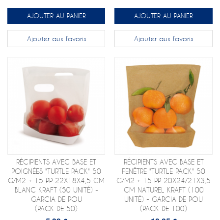
AJOUTER AU PANIER
AJOUTER AU PANIER
Ajouter aux favoris
Ajouter aux favoris
RÉCIPIENTS AVEC BASE ET
RÉCIPIENTS AVEC BASE ET
POIGNÉES "TURTLE PACK" 50
FENÊTRE "TURTLE PACK" 50
G/M2 + 15 PP 22X18X4,5 CM
G/M2 + 15 PP 20X24/21X3,5
BLANC KRAFT (50 UNITÉ) -
CM NATUREL KRAFT (100
GARCIA DE POU
UNITÉ) - GARCIA DE POU
(PACK DE 50)
(PACK DE 100)