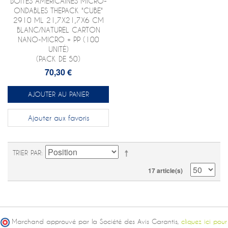
BOÎTES AMÉRICAINES MICRO-
ONDABLES THEPACK "CUBE"
2910 ML 21,7X21,7X6 CM
BLANC/NATUREL CARTON
NANO-MICRO + PP (100
UNITÉ)
(PACK DE 50)
70,30 €
AJOUTER AU PANIER
Ajouter aux favoris
TRIER PAR
17 article(s)
Marchand approuvé par la Société des Avis Garantis,
cliquez ici pour