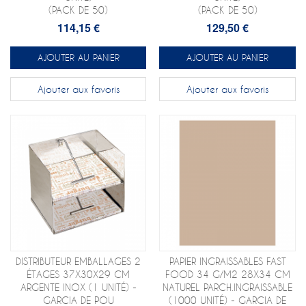
(PACK DE 50)
(PACK DE 50)
114,15 €
129,50 €
AJOUTER AU PANIER
AJOUTER AU PANIER
Ajouter aux favoris
Ajouter aux favoris
DISTRIBUTEUR EMBALLAGES 2
PAPIER INGRAISSABLES FAST
ÉTAGES 37X30X29 CM
FOOD 34 G/M2 28X34 CM
ARGENTE INOX (1 UNITÉ) -
NATUREL PARCH.INGRAISSABLE
GARCIA DE POU
(1000 UNITÉ) - GARCIA DE