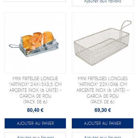
Ajouter aux favoris
MINI FRITEUSE LONGUE
MINI FRITEUSES LONGUES
"ARTINOX" 24X15X3,5 CM
"ARTINOX" 22X10X6 CM
ARGENTE INOX (6 UNITÉ) -
ARGENTE INOX (6 UNITÉ) -
GARCIA DE POU
GARCIA DE POU
(PACK DE 6)
(PACK DE 6)
80,40 €
69,30 €
AJOUTER AU PANIER
AJOUTER AU PANIER
Ajouter aux favoris
Ajouter aux favoris