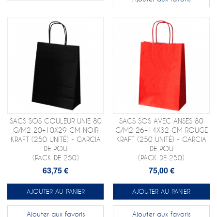
SACS SOS COULEUR UNIE 80
SACS SOS AVEC ANSES 80
G/M2 20+10X29 CM NOIR
G/M2 26+14X32 CM ROUGE
KRAFT (250 UNITÉ) - GARCIA
KRAFT (250 UNITÉ) - GARCIA
DE POU
DE POU
(PACK DE 250)
(PACK DE 250)
63,75 €
75,00 €
AJOUTER AU PANIER
AJOUTER AU PANIER
Ajouter aux favoris
Ajouter aux favoris