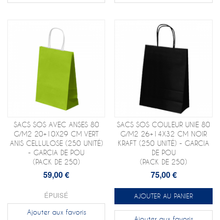
SACS SOS AVEC ANSES 80
SACS SOS COULEUR UNIE 80
G/M2 20+10X29 CM VERT
G/M2 26+14X32 CM NOIR
ANIS CELLULOSE (250 UNITÉ)
KRAFT (250 UNITÉ) - GARCIA
- GARCIA DE POU
DE POU
(PACK DE 250)
(PACK DE 250)
59,00 €
75,00 €
ÉPUISÉ
AJOUTER AU PANIER
Ajouter aux favoris
Ajouter aux favoris