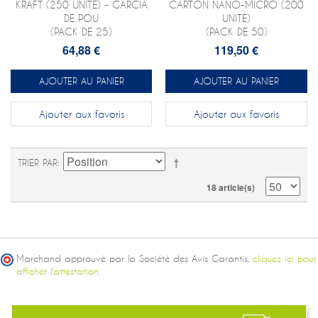
KRAFT (250 UNITÉ) - GARCIA
CARTON NANO-MICRO (200
DE POU
UNITÉ)
(PACK DE 25)
(PACK DE 50)
64,88 €
119,50 €
AJOUTER AU PANIER
AJOUTER AU PANIER
Ajouter aux favoris
Ajouter aux favoris
TRIER PAR
18 article(s)
Marchand approuvé par la Société des Avis Garantis,
cliquez ici pour
afficher l'attestation.