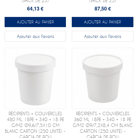
(PACK DE 25)
(PACK DE 25)
64,13 €
87,50 €
AJOUTER AU PANIER
AJOUTER AU PANIER
Ajouter aux favoris
Ajouter aux favoris
RÉCIPIENTS + COUVERCLES
RÉCIPIENTS + COUVERCLES
480 ML 18PE + 340 + 18 PE
360 ML 18PE + 340 + 18 PE
G/M2 Ø9,6/7,5X10 CM
G/M2 Ø9/7,2X8,4 CM BLANC
BLANC CARTON (250 UNITÉ) -
CARTON (250 UNITÉ) -
GARCIA DE POU
GARCIA DE POU