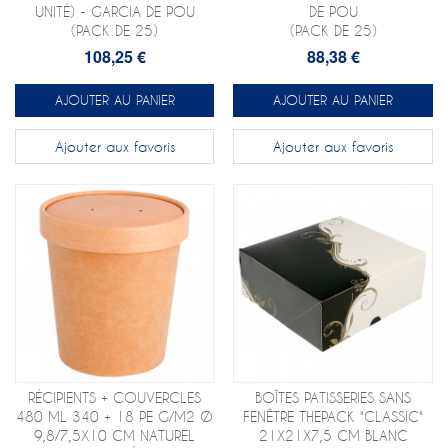
UNITÉ) - GARCIA DE POU
DE POU
(PACK DE 25)
(PACK DE 25)
108,25 €
88,38 €
AJOUTER AU PANIER
AJOUTER AU PANIER
Ajouter aux favoris
Ajouter aux favoris
RÉCIPIENTS + COUVERCLES
BOÎTES PATISSERIES SANS
480 ML 340 + 18 PE G/M2 Ø
FENÊTRE THEPACK "CLASSIC"
9,8/7,5X10 CM NATUREL
21X21X7,5 CM BLANC