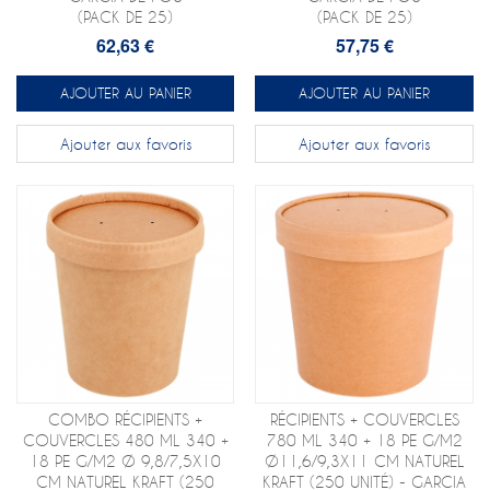
(PACK DE 25)
(PACK DE 25)
62,63 €
57,75 €
AJOUTER AU PANIER
AJOUTER AU PANIER
Ajouter aux favoris
Ajouter aux favoris
COMBO RÉCIPIENTS +
RÉCIPIENTS + COUVERCLES
COUVERCLES 480 ML 340 +
780 ML 340 + 18 PE G/M2
18 PE G/M2 Ø 9,8/7,5X10
Ø11,6/9,3X11 CM NATUREL
CM NATUREL KRAFT (250
KRAFT (250 UNITÉ) - GARCIA