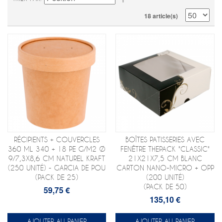
18 article(s)
RÉCIPIENTS + COUVERCLES
BOÎTES PATISSERIES AVEC
360 ML 340 + 18 PE G/M2 Ø
FENÊTRE THEPACK "CLASSIC"
9/7,3X8,6 CM NATUREL KRAFT
21X21X7,5 CM BLANC
(250 UNITÉ) - GARCIA DE POU
CARTON NANO-MICRO + OPP
(PACK DE 25)
(200 UNITÉ)
(PACK DE 50)
59,75 €
135,10 €
AJOUTER AU PANIER
AJOUTER AU PANIER