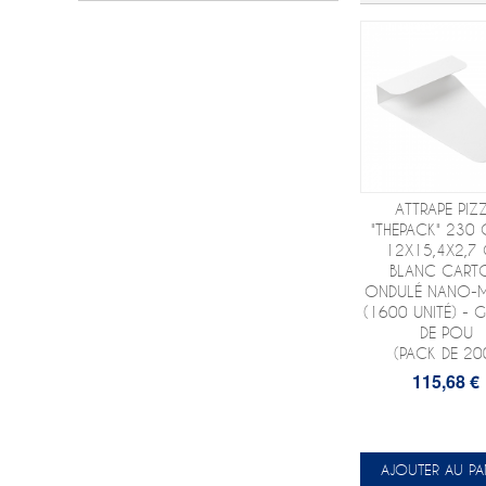
ATTRAPE PIZ
"THEPACK" 230
12X15,4X2,7
BLANC CART
ONDULÉ NANO-
(1600 UNITÉ) - 
DE POU
(PACK DE 20
115,68 €
AJOUTER AU PA