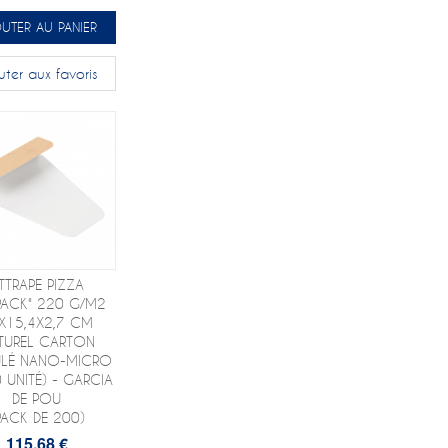
UTER AU PANIER
uter aux favoris
TTRAPE PIZZA
PACK" 220 G/M2
X15,4X2,7 CM
TUREL CARTON
LÉ NANO-MICRO
 UNITÉ) - GARCIA
DE POU
PACK DE 200)
115,68 €