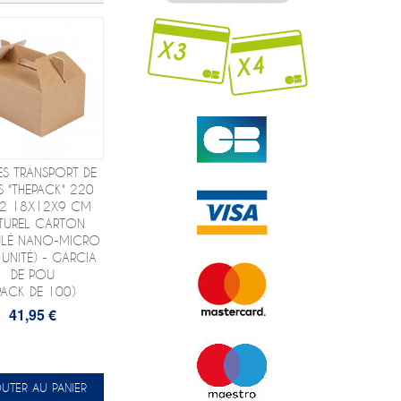
ES TRANSPORT DE
S "THEPACK" 220
2 18X12X9 CM
TUREL CARTON
LÉ NANO-MICRO
 UNITÉ) - GARCIA
DE POU
PACK DE 100)
41,95 €
UTER AU PANIER