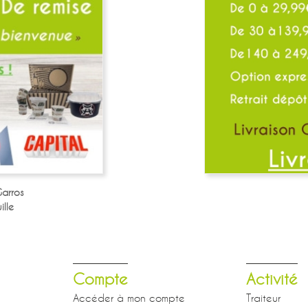
arros
lle
Compte
Activité
Accéder à mon compte
Traiteur