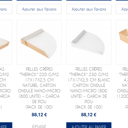
oris
Ajouter aux favoris
Ajouter aux favoris
Ajo
PAS
PELLES CRÊPES
PELLES CRÊPES
PE
 G/M2
"THEPACK" 220 G/M2
"THEPACK" 230 G/M2
"THE
 CM
17X17X2,5 CM
17X17X2,5 CM BLANC
4
TON
NATUREL CARTON
CARTON ONDULÉ
NA
MICRO
ONDULÉ NANO-MICRO
NANO-MICRO (800
ONDU
ARCIA
(800 UNITÉ) - GARCIA
UNITÉ) - GARCIA DE
(1200
DE POU
POU
)
(PACK DE 100)
(PACK DE 100)
(
88,12 €
88,12 €
ÉPUISÉ
NIER
AJOUTER AU PANIER