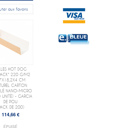
uter aux favoris
LLES HOT DOG
PACK" 220 G/M2
,7X18,2X4 CM
TUREL CARTON
LÉ NANO-MICRO
 UNITÉ) - GARCIA
DE POU
PACK DE 200)
114,66 €
ÉPUISÉ