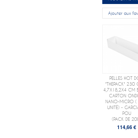
Ajouter aux fav
PELLES HOT 
"THEPACK" 230
4,7X18,2X4 CM 
CARTON OND
NANO-MICRO (
UNITÉ) - GARCI
POU
(PACK DE 20
114,66 €