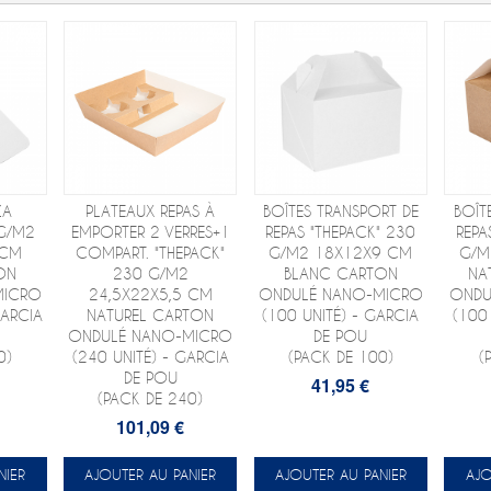
ZA
PLATEAUX REPAS À
BOÎTES TRANSPORT DE
BOÎT
 G/M2
EMPORTER 2 VERRES+1
REPAS "THEPACK" 230
REPA
 CM
COMPART. "THEPACK"
G/M2 18X12X9 CM
G/M
ON
230 G/M2
BLANC CARTON
NA
MICRO
24,5X22X5,5 CM
ONDULÉ NANO-MICRO
ONDU
GARCIA
NATUREL CARTON
(100 UNITÉ) - GARCIA
(100
ONDULÉ NANO-MICRO
DE POU
0)
(240 UNITÉ) - GARCIA
(PACK DE 100)
(
DE POU
41,95 €
(PACK DE 240)
101,09 €
NIER
AJOUTER AU PANIER
AJOUTER AU PANIER
AJO