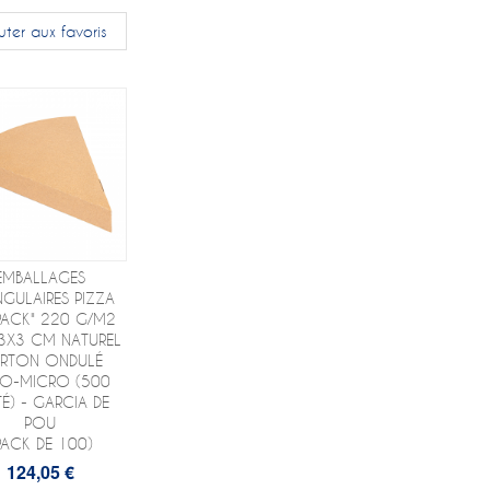
uter aux favoris
EMBALLAGES
NGULAIRES PIZZA
PACK" 220 G/M2
3X3 CM NATUREL
RTON ONDULÉ
O-MICRO (500
TÉ) - GARCIA DE
POU
PACK DE 100)
124,05 €