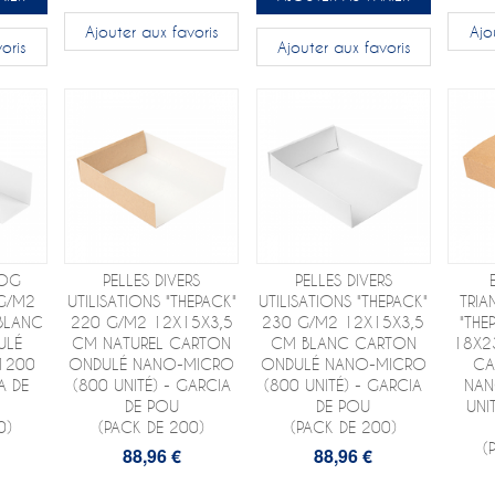
Ajouter aux favoris
Ajo
oris
Ajouter aux favoris
DOG
PELLES DIVERS
PELLES DIVERS
 G/M2
UTILISATIONS "THEPACK"
UTILISATIONS "THEPACK"
TRIA
BLANC
220 G/M2 12X15X3,5
230 G/M2 12X15X3,5
"THE
ULÉ
CM NATUREL CARTON
CM BLANC CARTON
18X2
1200
ONDULÉ NANO-MICRO
ONDULÉ NANO-MICRO
CA
A DE
(800 UNITÉ) - GARCIA
(800 UNITÉ) - GARCIA
NAN
DE POU
DE POU
UNI
0)
(PACK DE 200)
(PACK DE 200)
(
88,96 €
88,96 €