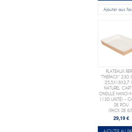
Ajouter aux fav
PLATEAUX RE
"THEPACK" 230
25,5X18X3,7
NATUREL CAR
ONDULÉ NANO-
(130 UNITÉ) - G
DE POU
(PACK DE 65
29,19 €
AJOUTER AU PA