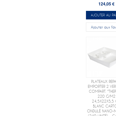
124,05 €
AJOUTER AU PA
Ajouter aux fav
PLATEAUX REP
EMPORTER 2 VER
COMPART. "THE
220 G/M2
24,5X22X5,5
BLANC CART
ONDULÉ NANO-
(240 UNITÉ) - G