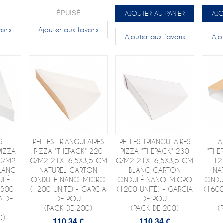
ÉPUISÉ
AJOUTER AU PANIER
AJO
oris
Ajouter aux favoris
Ajouter aux favoris
Ajo
S
PELLES TRIANGULAIRES
PELLES TRIANGULAIRES
A
PIZZA
PIZZA "THEPACK" 220
PIZZA "THEPACK" 230
"THE
 G/M2
G/M2 21X16,5X3,5 CM
G/M2 21X16,5X3,5 CM
12
LANC
NATUREL CARTON
BLANC CARTON
NA
ULÉ
ONDULÉ NANO-MICRO
ONDULÉ NANO-MICRO
ONDU
(500
(1200 UNITÉ) - GARCIA
(1200 UNITÉ) - GARCIA
(1600
A DE
DE POU
DE POU
(PACK DE 200)
(PACK DE 200)
(
0)
110,34 €
110,34 €