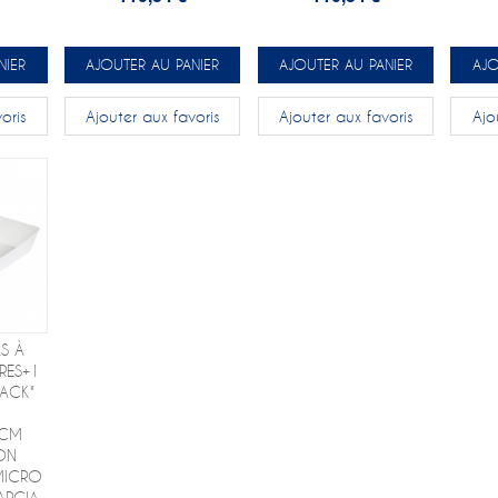
NIER
AJOUTER AU PANIER
AJOUTER AU PANIER
AJO
oris
Ajouter aux favoris
Ajouter aux favoris
Ajo
AS À
RES+1
PACK"
 CM
ON
MICRO
ARCIA