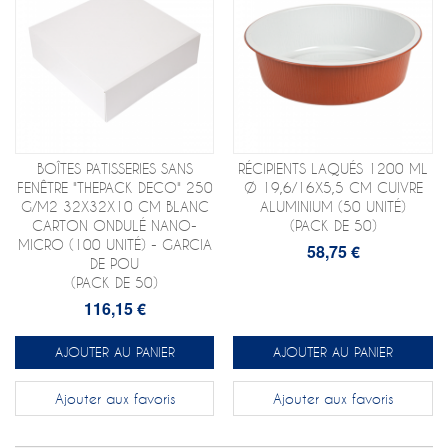
BOÎTES PATISSERIES SANS
RÉCIPIENTS LAQUÉS 1200 ML
FENÊTRE "THEPACK DECO" 250
Ø 19,6/16X5,5 CM CUIVRE
G/M2 32X32X10 CM BLANC
ALUMINIUM (50 UNITÉ)
CARTON ONDULÉ NANO-
(PACK DE 50)
MICRO (100 UNITÉ) - GARCIA
58,75 €
DE POU
(PACK DE 50)
116,15 €
AJOUTER AU PANIER
AJOUTER AU PANIER
Ajouter aux favoris
Ajouter aux favoris