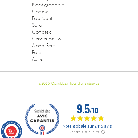
Biodégradable
Gobelet
Fabricant
Solia
Comatec
Garcia de Pou
Alpha-Form
Paris
Autre
©2023 Ojetables.fr Tous droits réservés.
9.5
/10
2415 avis