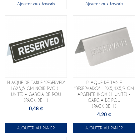
Ajouter aux favoris
Ajouter aux favoris
PLAQUE DE TABLE "RESERVED"
PLAQUE DE TABLE
18X5,5 CM NOIR PVC (1
"RESERVADO" 12X5,4X5,9 CM
UNITÉ) - GARCIA DE POU
ARGENTE INOX (1 UNITÉ) -
(PACK DE 1)
GARCIA DE POU
(PACK DE 1)
0,48 €
4,20 €
AJOUTER AU PANIER
AJOUTER AU PANIER