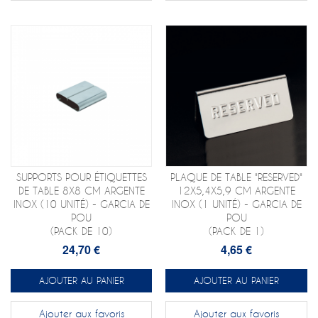
SUPPORTS POUR ÉTIQUETTES
PLAQUE DE TABLE "RESERVED"
DE TABLE 8X8 CM ARGENTE
12X5,4X5,9 CM ARGENTE
INOX (10 UNITÉ) - GARCIA DE
INOX (1 UNITÉ) - GARCIA DE
POU
POU
(PACK DE 10)
(PACK DE 1)
24,70 €
4,65 €
AJOUTER AU PANIER
AJOUTER AU PANIER
Ajouter aux favoris
Ajouter aux favoris