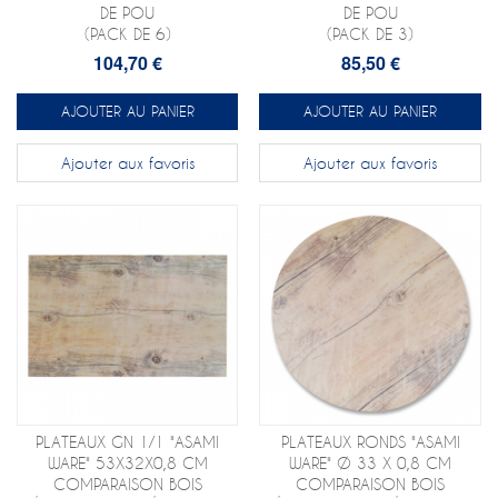
DE POU
DE POU
(PACK DE 6)
(PACK DE 3)
104,70 €
85,50 €
AJOUTER AU PANIER
AJOUTER AU PANIER
Ajouter aux favoris
Ajouter aux favoris
PLATEAUX GN 1/1 "ASAMI
PLATEAUX RONDS "ASAMI
WARE" 53X32X0,8 CM
WARE" Ø 33 X 0,8 CM
COMPARAISON BOIS
COMPARAISON BOIS