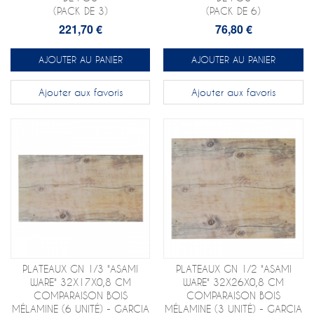
(PACK DE 3)
(PACK DE 6)
221,70 €
76,80 €
AJOUTER AU PANIER
AJOUTER AU PANIER
Ajouter aux favoris
Ajouter aux favoris
PLATEAUX GN 1/3 "ASAMI
PLATEAUX GN 1/2 "ASAMI
WARE" 32X17X0,8 CM
WARE" 32X26X0,8 CM
COMPARAISON BOIS
COMPARAISON BOIS
MÉLAMINE (6 UNITÉ) - GARCIA
MÉLAMINE (3 UNITÉ) - GARCIA