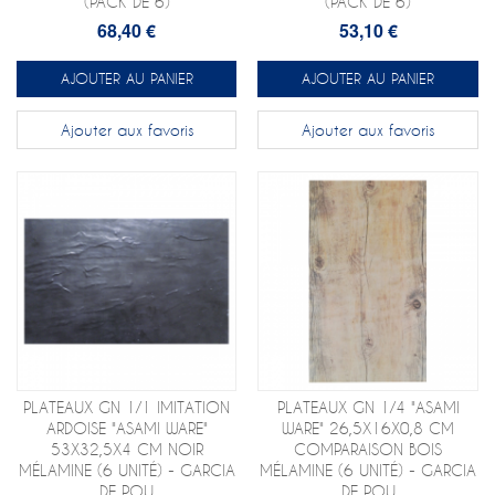
(PACK DE 6)
(PACK DE 6)
68,40 €
53,10 €
AJOUTER AU PANIER
AJOUTER AU PANIER
Ajouter aux favoris
Ajouter aux favoris
PLATEAUX GN 1/1 IMITATION
PLATEAUX GN 1/4 "ASAMI
ARDOISE "ASAMI WARE"
WARE" 26,5X16X0,8 CM
53X32,5X4 CM NOIR
COMPARAISON BOIS
MÉLAMINE (6 UNITÉ) - GARCIA
MÉLAMINE (6 UNITÉ) - GARCIA
DE POU
DE POU