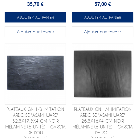
35,70 €
57,00 €
AJOUTER AU PANIER
AJOUTER AU PANIER
Ajouter aux favoris
Ajouter aux favoris
PLATEAUX GN 1/3 IMITATION
PLATEAUX GN 1/4 IMITATION
ARDOISE "ASAMI WARE"
ARDOISE "ASAMI WARE"
32,5X17,5X4 CM NOIR
26,5X16X4 CM NOIR
MÉLAMINE (6 UNITÉ) - GARCIA
MÉLAMINE (6 UNITÉ) - GARCIA
DE POU
DE POU