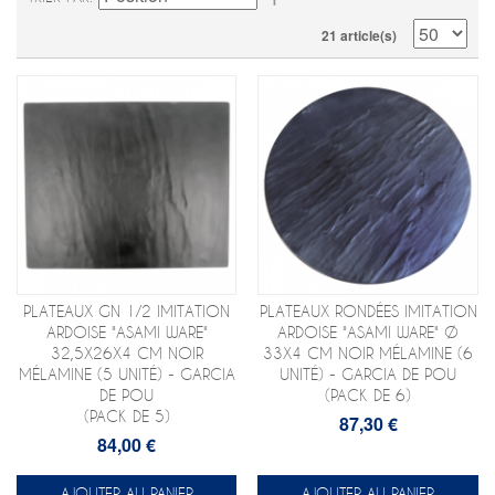
21 article(s)
PLATEAUX GN 1/2 IMITATION
PLATEAUX RONDÉES IMITATION
ARDOISE "ASAMI WARE"
ARDOISE "ASAMI WARE" Ø
32,5X26X4 CM NOIR
33X4 CM NOIR MÉLAMINE (6
MÉLAMINE (5 UNITÉ) - GARCIA
UNITÉ) - GARCIA DE POU
DE POU
(PACK DE 6)
(PACK DE 5)
87,30 €
84,00 €
AJOUTER AU PANIER
AJOUTER AU PANIER