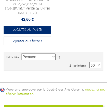
Ø17,2/6,6X7,5CM
TRANSPARENT VERRE (6 UNITÉ)
(PACK DE 6)
42,60 €
AJOUTER AU PANIER
Ajouter aux favoris
TRIER PAR
21 article(s)
Marchand approuvé par la Société des Avis Garantis,
cliquez ici pour
afficher l'attestation.