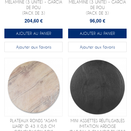
MÉLAMINE (3 UNITÉ) - GARCIA
MÉLAMINE (3 UNITÉ) - GARCIA
DE POU
DE POU
(PACK DE 3)
(PACK DE 3)
204,60 €
96,00 €
AJOUTER AU PANIER
AJOUTER AU PANIER
Ajouter aux favoris
Ajouter aux favoris
PLATEAUX RONDS "ASAMI
MINI ASSIETTES RÉUTILISABLES
WARE" Ø 43 X 0,8 CM
IMITATION ARDOISE