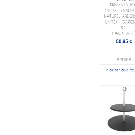
PRÉSENTATI
22,9X15,2X0,
NATUREL ARDOI
UNITÉ) - GARCI
POU
(PACK DE 1
50,85 €
ÉPUISÉ
Ajouter aux fav