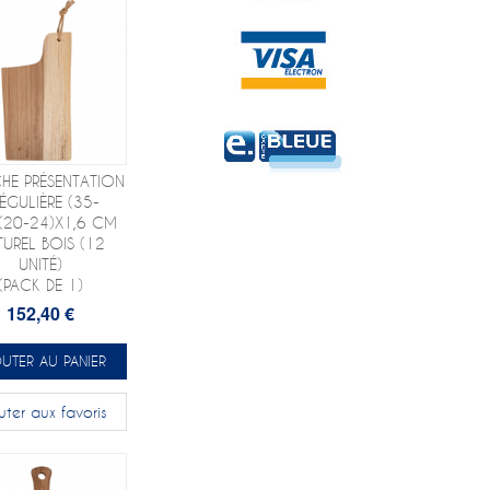
HE PRÉSENTATION
RÉGULIÈRE (35-
(20-24)X1,6 CM
UREL BOIS (12
UNITÉ)
(PACK DE 1)
152,40 €
UTER AU PANIER
uter aux favoris