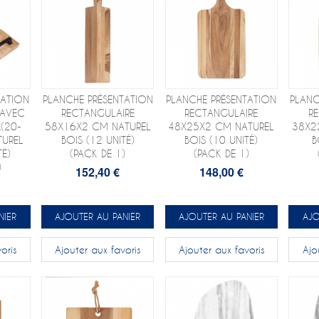
TATION
PLANCHE PRÉSENTATION
PLANCHE PRÉSENTATION
PLANC
 AVEC
RECTANGULAIRE
RECTANGULAIRE
R
X(20-
58X16X2 CM NATUREL
48X25X2 CM NATUREL
38X2
TUREL
BOIS (12 UNITÉ)
BOIS (10 UNITÉ)
B
TÉ)
(PACK DE 1)
(PACK DE 1)
)
152,40 €
148,00 €
NIER
AJOUTER AU PANIER
AJOUTER AU PANIER
AJO
oris
Ajouter aux favoris
Ajouter aux favoris
Ajo