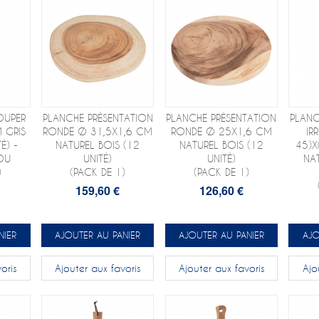
OUPER
PLANCHE PRÉSENTATION
PLANCHE PRÉSENTATION
PLANC
 GRIS
RONDE Ø 31,5X1,6 CM
RONDE Ø 25X1,6 CM
IR
É) -
NATUREL BOIS (12
NATUREL BOIS (12
45)X
OU
UNITÉ)
UNITÉ)
NAT
)
(PACK DE 1)
(PACK DE 1)
159,60 €
126,60 €
NIER
AJOUTER AU PANIER
AJOUTER AU PANIER
AJO
oris
Ajouter aux favoris
Ajouter aux favoris
Ajo