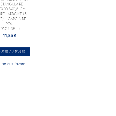
ECTANGULAIRE
7X20,3X0,8 CM
REL ARDOISE (3
TÉ) - GARCIA DE
POU
(PACK DE 1)
41,85 €
UTER AU PANIER
uter aux favoris