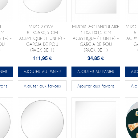
L
MIROIR OVAL
MIROIR RECTANGULAIRE
MIROI
CM
81X56X0,5 CM
41X31X0,5 CM
6
ITÉ) -
ACRYLIQUE (1 UNITÉ) -
ACRYLIQUE (1 UNITÉ) -
ACRYL
OU
GARCIA DE POU
GARCIA DE POU
G
)
(PACK DE 1)
(PACK DE 1)
111,95 €
34,85 €
NIER
AJOUTER AU PANIER
AJOUTER AU PANIER
AJO
oris
Ajouter aux favoris
Ajouter aux favoris
Ajo