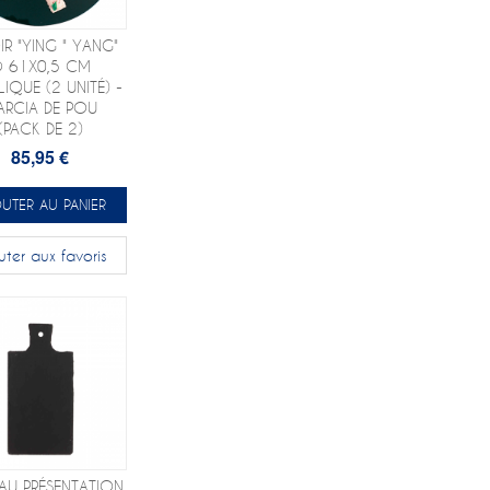
IR "YING " YANG"
 61X0,5 CM
IQUE (2 UNITÉ) -
ARCIA DE POU
(PACK DE 2)
85,95 €
UTER AU PANIER
uter aux favoris
AU PRÉSENTATION