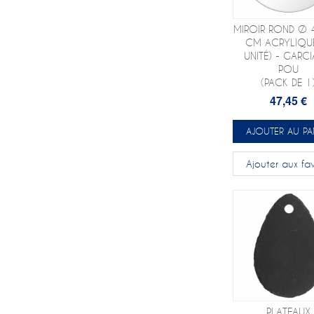
MIROIR ROND Ø 
CM ACRYLIQUE
UNITÉ) - GARCI
POU
(PACK DE 1
47,45 €
AJOUTER AU PA
Ajouter aux fav
PLATEAUX