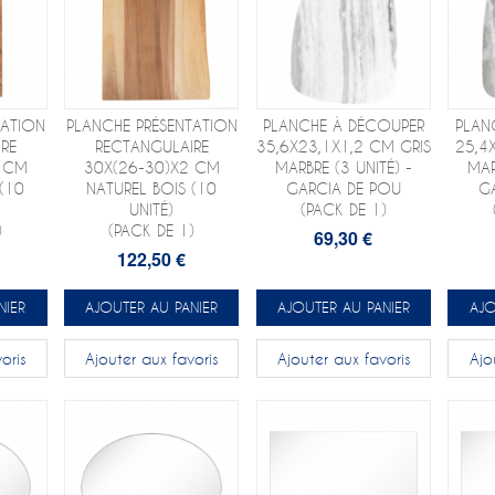
TATION
PLANCHE PRÉSENTATION
PLANCHE À DÉCOUPER
PLAN
RE
RECTANGULAIRE
35,6X23,1X1,2 CM GRIS
25,4
2 CM
30X(26-30)X2 CM
MARBRE (3 UNITÉ) -
MAR
 (10
NATUREL BOIS (10
GARCIA DE POU
G
UNITÉ)
(PACK DE 1)
)
(PACK DE 1)
69,30 €
122,50 €
NIER
AJOUTER AU PANIER
AJOUTER AU PANIER
AJO
oris
Ajouter aux favoris
Ajouter aux favoris
Ajo