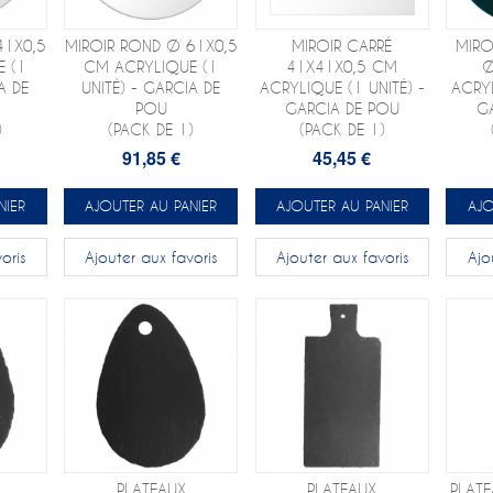
41X0,5
MIROIR ROND Ø 61X0,5
MIROIR CARRÉ
MIRO
 (1
CM ACRYLIQUE (1
41X41X0,5 CM
Ø
A DE
UNITÉ) - GARCIA DE
ACRYLIQUE (1 UNITÉ) -
ACRYL
POU
GARCIA DE POU
G
)
(PACK DE 1)
(PACK DE 1)
91,85 €
45,45 €
NIER
AJOUTER AU PANIER
AJOUTER AU PANIER
AJO
oris
Ajouter aux favoris
Ajouter aux favoris
Ajo
PLATEAUX
PLATEAUX
PLATE