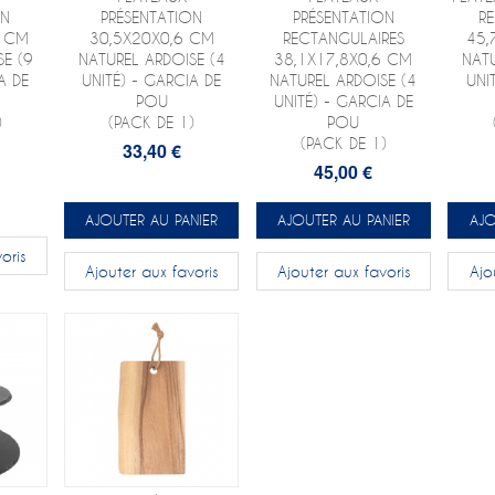
ON
PRÉSENTATION
PRÉSENTATION
R
4 CM
30,5X20X0,6 CM
RECTANGULAIRES
45,
SE (9
NATUREL ARDOISE (4
38,1X17,8X0,6 CM
NATU
A DE
UNITÉ) - GARCIA DE
NATUREL ARDOISE (4
UNI
POU
UNITÉ) - GARCIA DE
)
(PACK DE 1)
POU
(PACK DE 1)
33,40 €
45,00 €
AJOUTER AU PANIER
AJOUTER AU PANIER
AJO
oris
Ajouter aux favoris
Ajouter aux favoris
Ajo