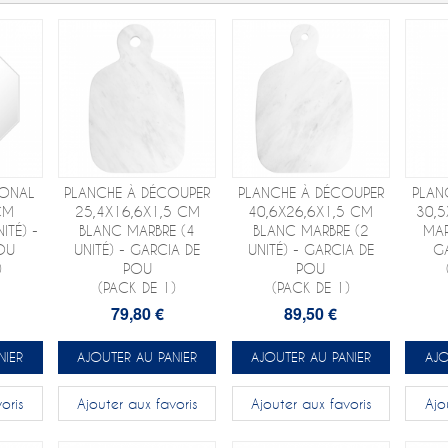
ONAL
PLANCHE À DÉCOUPER
PLANCHE À DÉCOUPER
PLAN
CM
25,4X16,6X1,5 CM
40,6X26,6X1,5 CM
30,5
ITÉ) -
BLANC MARBRE (4
BLANC MARBRE (2
MAR
OU
UNITÉ) - GARCIA DE
UNITÉ) - GARCIA DE
G
)
POU
POU
(PACK DE 1)
(PACK DE 1)
79,80 €
89,50 €
NIER
AJOUTER AU PANIER
AJOUTER AU PANIER
AJO
oris
Ajouter aux favoris
Ajouter aux favoris
Ajo