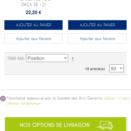
(PACK DE 12)
22,20 €
AJOUTER AU PANIER
AJOUTER AU PANIER
Ajouter aux favoris
Ajouter aux favoris
TRIER PAR
18 article(s)
Marchand approuvé par la Société des Avis Garantis,
cliquez ici pour
afficher l'attestation.