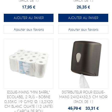
(PACK DE 1)
(PACK DE 1)
17,95 €
26,35 €
AJOUTER AU PANIER
AJOUTER AU PANIER
Ajouter aux favoris
Ajouter aux favoris
ESSUIE-MAINS "MINI BARRIL"
DISTRIBUTEUR POUR ESSUIE-
ECOLABEL 2 PLIS - BOBINE
MAINS 24X24X32,5 CM NOIR
0,35KG 19 G/M2 Ø 13,2X20
(PACK DE 1)
CM BLANC OUATE (12 UNITÉ)
45,70 €
33,31 €
- GARCIA DE POU