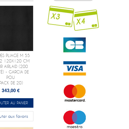
ES PLIAGE M 55
2 120X120 CM
R AIRLAID (200
TÉ) - GARCIA DE
POU
(PACK DE 20)
343,00 €
UTER AU PANIER
uter aux favoris