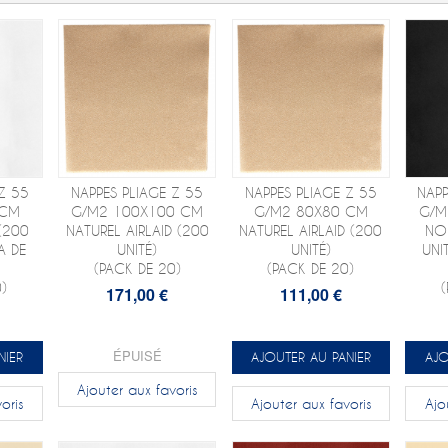
Z 55
NAPPES PLIAGE Z 55
NAPPES PLIAGE Z 55
NAPP
 CM
G/M2 100X100 CM
G/M2 80X80 CM
G/M
(200
NATUREL AIRLAID (200
NATUREL AIRLAID (200
NOI
A DE
UNITÉ)
UNITÉ)
UNI
(PACK DE 20)
(PACK DE 20)
)
171,00 €
111,00 €
ÉPUISÉ
NIER
AJOUTER AU PANIER
AJO
Ajouter aux favoris
oris
Ajouter aux favoris
Ajo