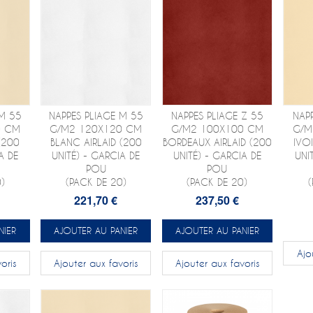
 M 55
NAPPES PLIAGE M 55
NAPPES PLIAGE Z 55
NAPP
0 CM
G/M2 120X120 CM
G/M2 100X100 CM
G/M
 (200
BLANC AIRLAID (200
BORDEAUX AIRLAID (200
IVOI
A DE
UNITÉ) - GARCIA DE
UNITÉ) - GARCIA DE
UNI
POU
POU
)
(PACK DE 20)
(PACK DE 20)
221,70 €
237,50 €
NIER
AJOUTER AU PANIER
AJOUTER AU PANIER
Ajo
oris
Ajouter aux favoris
Ajouter aux favoris