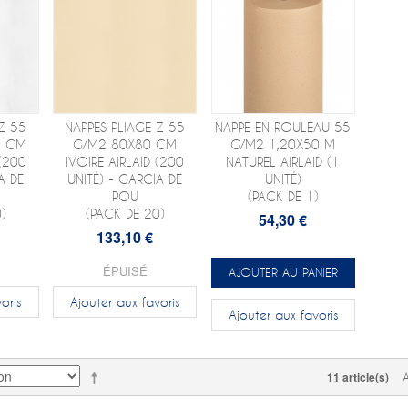
Z 55
NAPPES PLIAGE Z 55
NAPPE EN ROULEAU 55
0 CM
G/M2 80X80 CM
G/M2 1,20X50 M
(200
IVOIRE AIRLAID (200
NATUREL AIRLAID (1
A DE
UNITÉ) - GARCIA DE
UNITÉ)
POU
(PACK DE 1)
)
(PACK DE 20)
54,30 €
133,10 €
ÉPUISÉ
AJOUTER AU PANIER
oris
Ajouter aux favoris
Ajouter aux favoris
11 article(s)