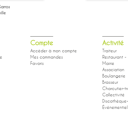
arros
lle
Compte
Activité
Accéder à mon compte
Traiteur
se
Mes commandes
Restaurant - 
Favoris
Mairie
Association
Boulangerie
Brasseur
Charcutier-tr
Collectivité
Discothèque
Événementiel