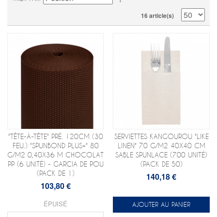
16 article(s)
"TÊTE-À-TÊTE" PRÉ. 120CM (30
SERVIETTES KANGOUROU "LIKE
FEU.) "SPUNBOND PLUS+" 80
LINEN" 70 G/M2 40X40 CM
G/M2 0,40X36 M CHOCOLAT
SABLE SPUNLACE (700 UNITÉ)
PP (6 UNITÉ) - GARCIA DE POU
(PACK DE 50)
(PACK DE 1)
140,18 €
103,80 €
ÉPUISÉ
AJOUTER AU PANIER