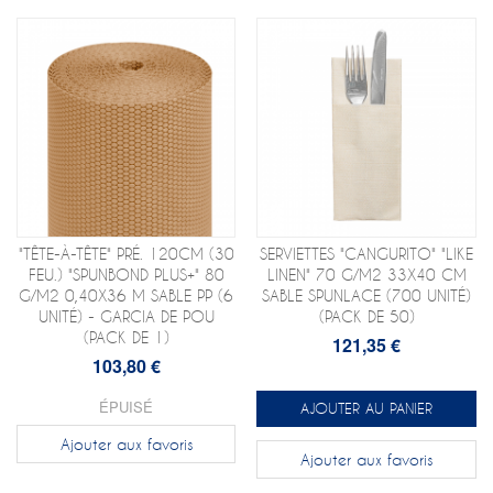
"TÊTE-À-TÊTE" PRÉ. 120CM (30
SERVIETTES "CANGURITO" "LIKE
FEU.) "SPUNBOND PLUS+" 80
LINEN" 70 G/M2 33X40 CM
G/M2 0,40X36 M SABLE PP (6
SABLE SPUNLACE (700 UNITÉ)
UNITÉ) - GARCIA DE POU
(PACK DE 50)
(PACK DE 1)
121,35 €
103,80 €
ÉPUISÉ
AJOUTER AU PANIER
Ajouter aux favoris
Ajouter aux favoris