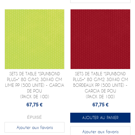
SETS DE TABLE "SPUNBOND
SETS DE TABLE "SPUNBOND
PLUS+" 80 G/M2 30X40 CM
PLUS+" 80 G/M2 30X40 CM
LIME PP (500 UNITÉ) - GARCIA
BORDEAUX PP (500 UNITÉ) -
DE POU
GARCIA DE POU
(PACK DE 100)
(PACK DE 100)
67,75 €
67,75 €
ÉPUISÉ
AJOUTER AU PANIER
Ajouter aux favoris
Ajouter aux favoris