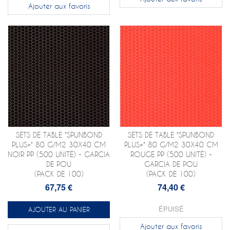
Ajouter aux favoris
SETS DE TABLE "SPUNBOND
SETS DE TABLE "SPUNBOND
PLUS+" 80 G/M2 30X40 CM
PLUS+" 80 G/M2 30X40 CM
NOIR PP (500 UNITÉ) - GARCIA
ROUGE PP (500 UNITÉ) -
DE POU
GARCIA DE POU
(PACK DE 100)
(PACK DE 100)
67,75 €
74,40 €
ÉPUISÉ
AJOUTER AU PANIER
Ajouter aux favoris