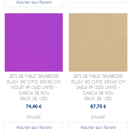
Ajouter aux favoris
SETS DE TABLE "SPUNBOND
SETS DE TABLE "SPUNBOND
PLUS+" 80 G/M2 30X40 CM
PLUS+" 80 G/M2 30X40 CM
VIOLET PP (500 UNITÉ) -
SABLE PP (500 UNITÉ) -
GARCIA DE POU
GARCIA DE POU
(PACK DE 100)
(PACK DE 100)
74,40 €
67,75 €
ÉPUISÉ
ÉPUISÉ
Ajouter aux favoris
Ajouter aux favoris