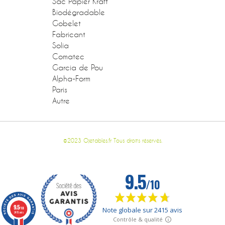
Sac Papier Kraft
Biodégradable
Gobelet
Fabricant
Solia
Comatec
Garcia de Pou
Alpha-Form
Paris
Autre
©2023 Ojetables.fr Tous droits réservés.
9.5
/10
2415 avis