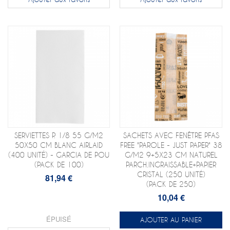
SERVIETTES P. 1/8 55 G/M2
SACHETS AVEC FENÊTRE PFAS
50X50 CM BLANC AIRLAID
FREE "PAROLE - JUST PAPER" 38
(400 UNITÉ) - GARCIA DE POU
G/M2 9+5X23 CM NATUREL
(PACK DE 100)
PARCH.INGRAISSABLE+PAPIER
CRISTAL (250 UNITÉ)
81,94 €
(PACK DE 250)
10,04 €
ÉPUISÉ
AJOUTER AU PANIER