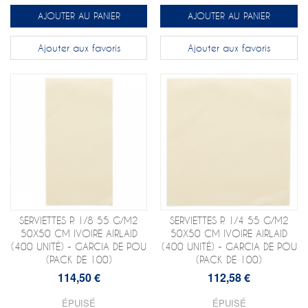
AJOUTER AU PANIER
AJOUTER AU PANIER
Ajouter aux favoris
Ajouter aux favoris
SERVIETTES P. 1/8 55 G/M2
SERVIETTES P. 1/4 55 G/M2
50X50 CM IVOIRE AIRLAID
50X50 CM IVOIRE AIRLAID
(400 UNITÉ) - GARCIA DE POU
(400 UNITÉ) - GARCIA DE POU
(PACK DE 100)
(PACK DE 100)
114,50 €
112,58 €
ÉPUISÉ
ÉPUISÉ