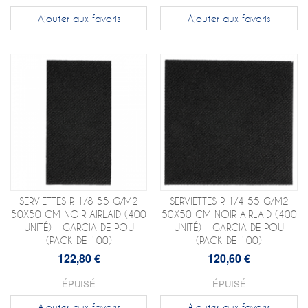
Ajouter aux favoris
Ajouter aux favoris
SERVIETTES P. 1/8 55 G/M2
SERVIETTES P. 1/4 55 G/M2
50X50 CM NOIR AIRLAID (400
50X50 CM NOIR AIRLAID (400
UNITÉ) - GARCIA DE POU
UNITÉ) - GARCIA DE POU
(PACK DE 100)
(PACK DE 100)
122,80 €
120,60 €
ÉPUISÉ
ÉPUISÉ
Ajouter aux favoris
Ajouter aux favoris