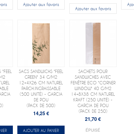
oris
Ajouter aux favoris
Ajo
Ajouter aux favoris
 "FEEL
SACS SANDWICHS "FEEL
SACHETS POUR
/M2
GREEN" 34 G/M2
SANDWICHES AVEC
TUREL
12+4X26 CM NATUREL
FENÊTRE ECO "CORNER
ABLE
PARCH.INGRAISSABLE
WINDOW" 40 G/M2
ARCIA
(500 UNITÉ) - GARCIA
14+8X38 CM NATUREL
DE POU
KRAFT (250 UNITÉ) -
0)
(PACK DE 500)
GARCIA DE POU
(PACK DE 250)
14,25 €
21,70 €
ÉPUISÉ
NIER
AJOUTER AU PANIER