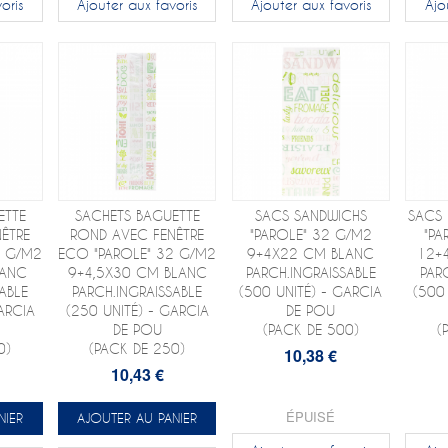
oris
Ajouter aux favoris
Ajouter aux favoris
Ajo
ETTE
SACHETS BAGUETTE
SACS SANDWICHS
SACS 
ÊTRE
ROND AVEC FENÊTRE
"PAROLE" 32 G/M2
"PA
2 G/M2
ECO "PAROLE" 32 G/M2
9+4X22 CM BLANC
12+
LANC
9+4,5X30 CM BLANC
PARCH.INGRAISSABLE
PAR
ABLE
PARCH.INGRAISSABLE
(500 UNITÉ) - GARCIA
(500
ARCIA
(250 UNITÉ) - GARCIA
DE POU
DE POU
(PACK DE 500)
(
0)
(PACK DE 250)
10,38 €
10,43 €
ÉPUISÉ
NIER
AJOUTER AU PANIER