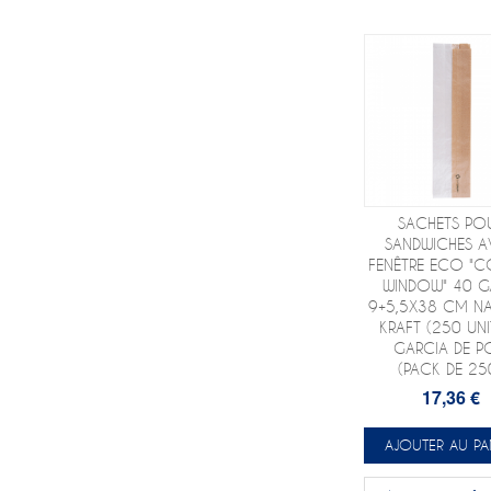
SACHETS PO
SANDWICHES A
FENÊTRE ECO "C
WINDOW" 40 
9+5,5X38 CM NA
KRAFT (250 UNI
GARCIA DE P
(PACK DE 25
17,36 €
AJOUTER AU PA