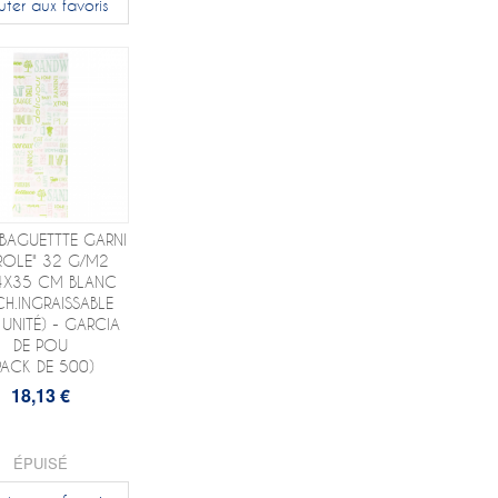
uter aux favoris
BAGUETTTE GARNI
ROLE" 32 G/M2
4X35 CM BLANC
CH.INGRAISSABLE
 UNITÉ) - GARCIA
DE POU
PACK DE 500)
18,13 €
ÉPUISÉ