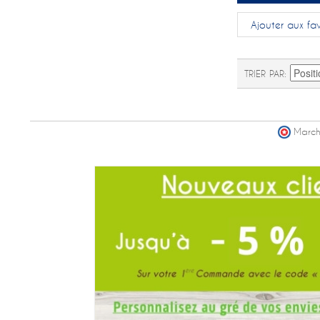
Ajouter aux fav
TRIER PAR
March