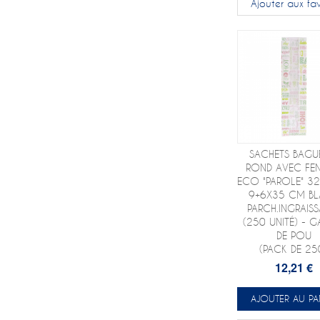
Ajouter aux fav
SACHETS BAGU
ROND AVEC FEN
ECO "PAROLE" 3
9+6X35 CM B
PARCH.INGRAISS
(250 UNITÉ) - G
DE POU
(PACK DE 25
12,21 €
AJOUTER AU PA