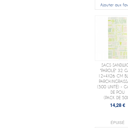
Ajouter aux fav
SACS SANDWI
"PAROLE" 32 
12+4X26 CM B
PARCH.INGRAISS
(500 UNITÉ) - G
DE POU
(PACK DE 50
14,28 €
ÉPUISÉ