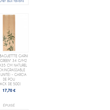
uter aux favoris
BAGUETTTE GARNI
 GREEN" 34 G/M2
X35 CM NATUREL
CH.INGRAISSABLE
 UNITÉ) - GARCIA
DE POU
PACK DE 500)
17,70 €
ÉPUISÉ