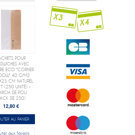
ACHETS POUR
NDWICHES AVEC
TRE ECO "CORNER
DOW" 40 G/M2
X23 CM NATUREL
T (250 UNITÉ) -
ARCIA DE POU
PACK DE 250)
12,80 €
UTER AU PANIER
uter aux favoris