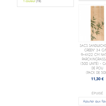
1 couleur
(19)
SACS SANDWICHS
GREEN" 34 G
9+4X22 CM NA
PARCH.INGRAISS
(500 UNITÉ) - G
DE POU
(PACK DE 50
11,30 €
ÉPUISÉ
Ajouter aux fav