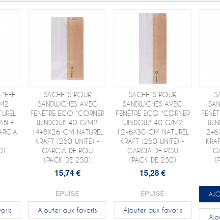
 "FEEL
SACHETS POUR
SACHETS POUR
S
/M2
SANDWICHES AVEC
SANDWICHES AVEC
SA
TUREL
FENÊTRE ECO "CORNER
FENÊTRE ECO "CORNER
FENÊ
ABLE
WINDOW" 40 G/M2
WINDOW" 40 G/M2
WIN
ARCIA
14+8X26 CM NATUREL
12+6X30 CM NATUREL
12+6
KRAFT (250 UNITÉ) -
KRAFT (250 UNITÉ) -
KRAF
0)
GARCIA DE POU
GARCIA DE POU
G
(PACK DE 250)
(PACK DE 250)
(
15,74 €
15,28 €
ÉPUISÉ
ÉPUISÉ
AJO
oris
Ajouter aux favoris
Ajouter aux favoris
Ajo