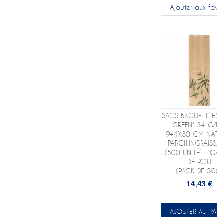
Ajouter aux fav
SACS BAGUETTTES
GREEN" 34 G
9+4X30 CM NA
PARCH.INGRAISS
(500 UNITÉ) - G
DE POU
(PACK DE 50
14,43 €
AJOUTER AU PA