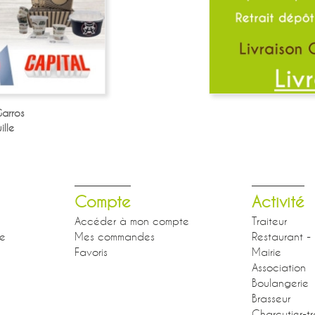
arros
lle
Compte
Activité
Accéder à mon compte
Traiteur
se
Mes commandes
Restaurant - 
Favoris
Mairie
Association
Boulangerie
Brasseur
Charcutier-tr