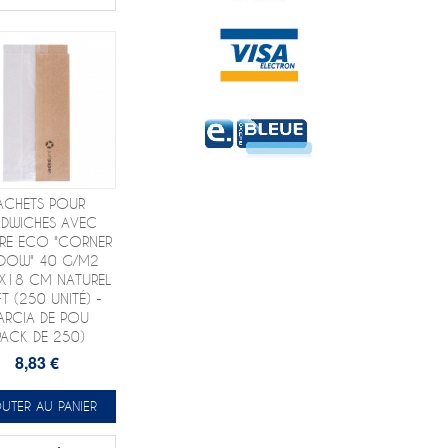
ACHETS POUR
NDWICHES AVEC
TRE ECO "CORNER
DOW" 40 G/M2
5X18 CM NATUREL
T (250 UNITÉ) -
ARCIA DE POU
PACK DE 250)
8,83 €
UTER AU PANIER