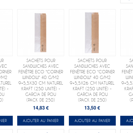
UR
SACHETS POUR
SACHETS POUR
S
VEC
SANDWICHES AVEC
SANDWICHES AVEC
SA
ORNER
FENÊTRE ECO "CORNER
FENÊTRE ECO "CORNER
FENÊ
G/M2
WINDOW" 40 G/M2
WINDOW" 40 G/M2
WIN
TUREL
9+5,5X30 CM NATUREL
9+5,5X26 CM NATUREL
9+5,
TÉ) -
KRAFT (250 UNITÉ) -
KRAFT (250 UNITÉ) -
KRAF
OU
GARCIA DE POU
GARCIA DE POU
G
0)
(PACK DE 250)
(PACK DE 250)
(
14,83 €
13,50 €
NIER
AJOUTER AU PANIER
AJOUTER AU PANIER
AJO