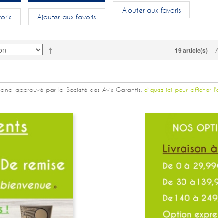
Ajouter aux favoris
oris
Ajouter aux favoris
19 article(s)
and approuvé par la Société des Avis Garantis,
cliquez ici pour afficher l'