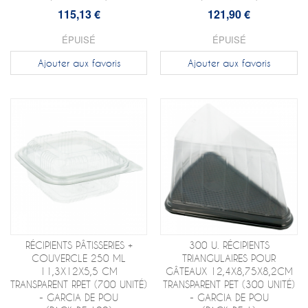
115,13 €
121,90 €
ÉPUISÉ
ÉPUISÉ
Ajouter aux favoris
Ajouter aux favoris
RÉCIPIENTS PÂTISSERIES +
300 U. RÉCIPIENTS
COUVERCLE 250 ML
TRIANGULAIRES POUR
11,3X12X5,5 CM
GÂTEAUX 12,4X8,75X8,2CM
TRANSPARENT RPET (700 UNITÉ)
TRANSPARENT PET (300 UNITÉ)
- GARCIA DE POU
- GARCIA DE POU