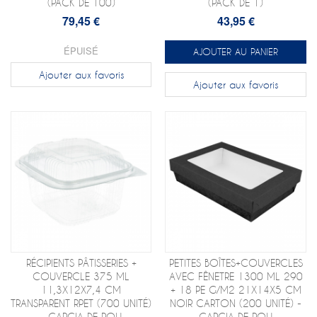
(PACK DE 100)
(PACK DE 1)
79,45 €
43,95 €
ÉPUISÉ
AJOUTER AU PANIER
Ajouter aux favoris
Ajouter aux favoris
RÉCIPIENTS PÂTISSERIES +
PETITES BOÎTES+COUVERCLES
COUVERCLE 375 ML
AVEC FÊNETRE 1300 ML 290
11,3X12X7,4 CM
+ 18 PE G/M2 21X14X5 CM
TRANSPARENT RPET (700 UNITÉ)
NOIR CARTON (200 UNITÉ) -
- GARCIA DE POU
GARCIA DE POU