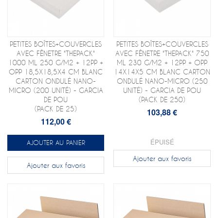
PETITES BOÎTES+COUVERCLES
PETITES BOÎTES+COUVERCLES
AVEC FÊNETRE "THEPACK"
AVEC FÊNETRE "THEPACK" 750
1000 ML 250 G/M2 + 12PP +
ML 230 G/M2 + 12PP + OPP
OPP 18,5X18,5X4 CM BLANC
14X14X5 CM BLANC CARTON
CARTON ONDULÉ NANO-
ONDULÉ NANO-MICRO (250
MICRO (200 UNITÉ) - GARCIA
UNITÉ) - GARCIA DE POU
DE POU
(PACK DE 250)
(PACK DE 25)
103,88 €
112,00 €
ÉPUISÉ
AJOUTER AU PANIER
Ajouter aux favoris
Ajouter aux favoris