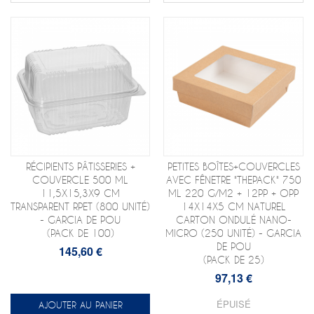
RÉCIPIENTS PÂTISSERIES +
PETITES BOÎTES+COUVERCLES
COUVERCLE 500 ML
AVEC FÊNETRE "THEPACK" 750
11,5X15,3X9 CM
ML 220 G/M2 + 12PP + OPP
TRANSPARENT RPET (800 UNITÉ)
14X14X5 CM NATUREL
- GARCIA DE POU
CARTON ONDULÉ NANO-
(PACK DE 100)
MICRO (250 UNITÉ) - GARCIA
DE POU
145,60 €
(PACK DE 25)
97,13 €
ÉPUISÉ
AJOUTER AU PANIER