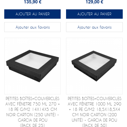
135,90 €
129,00 €
AJOUTER AU PANIER
AJOUTER AU PANIER
Ajouter aux favoris
Ajouter aux favoris
PETITES BOÎTES+COUVERCLES
PETITES BOÎTES+COUVERCLES
AVEC FÊNETRE 750 ML 270 +
AVEC FÊNETRE 1000 ML 290
18 PE G/M2 14X14X5 CM
+ 18 PE G/M2 18,5X18,5X4
NOIR CARTON (250 UNITÉ) -
CM NOIR CARTON (200
GARCIA DE POU
UNITÉ) - GARCIA DE POU
(PACK DE 25)
(PACK DE 50)