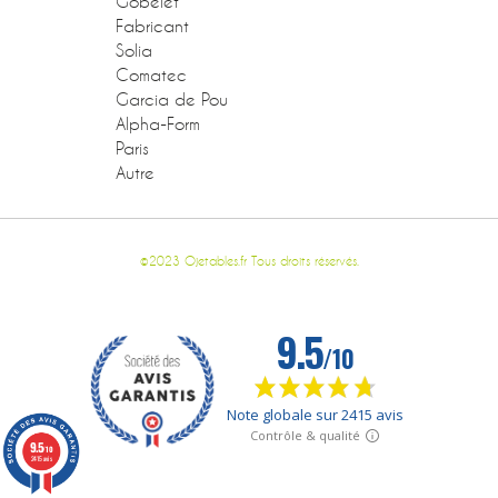
Gobelet
Fabricant
Solia
Comatec
Garcia de Pou
Alpha-Form
Paris
Autre
©2023 Ojetables.fr Tous droits réservés.
9.5
/10
2415 avis