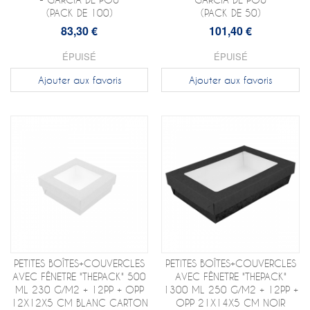
(PACK DE 100)
(PACK DE 50)
83,30 €
101,40 €
ÉPUISÉ
ÉPUISÉ
Ajouter aux favoris
Ajouter aux favoris
PETITES BOÎTES+COUVERCLES
PETITES BOÎTES+COUVERCLES
AVEC FÊNETRE "THEPACK" 500
AVEC FÊNETRE "THEPACK"
ML 230 G/M2 + 12PP + OPP
1300 ML 250 G/M2 + 12PP +
12X12X5 CM BLANC CARTON
OPP 21X14X5 CM NOIR