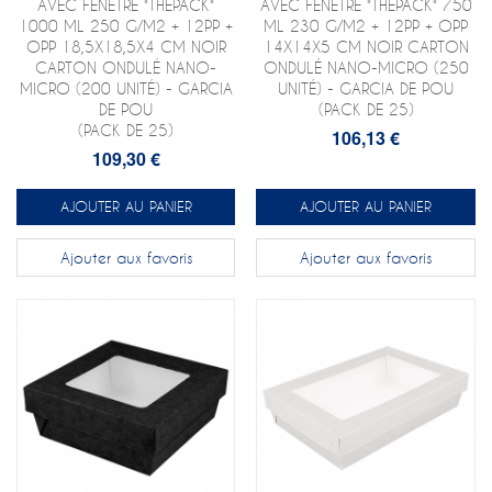
AVEC FÊNETRE "THEPACK"
AVEC FÊNETRE "THEPACK" 750
1000 ML 250 G/M2 + 12PP +
ML 230 G/M2 + 12PP + OPP
OPP 18,5X18,5X4 CM NOIR
14X14X5 CM NOIR CARTON
CARTON ONDULÉ NANO-
ONDULÉ NANO-MICRO (250
MICRO (200 UNITÉ) - GARCIA
UNITÉ) - GARCIA DE POU
DE POU
(PACK DE 25)
(PACK DE 25)
106,13 €
109,30 €
AJOUTER AU PANIER
AJOUTER AU PANIER
Ajouter aux favoris
Ajouter aux favoris