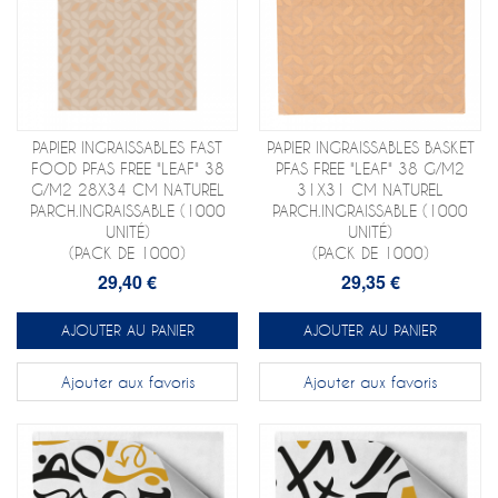
PAPIER INGRAISSABLES FAST
PAPIER INGRAISSABLES BASKET
FOOD PFAS FREE "LEAF" 38
PFAS FREE "LEAF" 38 G/M2
G/M2 28X34 CM NATUREL
31X31 CM NATUREL
PARCH.INGRAISSABLE (1000
PARCH.INGRAISSABLE (1000
UNITÉ)
UNITÉ)
(PACK DE 1000)
(PACK DE 1000)
29,40 €
29,35 €
AJOUTER AU PANIER
AJOUTER AU PANIER
Ajouter aux favoris
Ajouter aux favoris