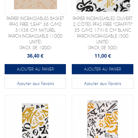
PAPIER INGRAISSABLES BASKET
PAPIER INGRAISSABLES OUVERT
PFAS FREE "LEAF" 38 G/M2
2 CÔTÉS PFAS FREE "GRAFFITI"
31X38 CM NATUREL
35 G/M2 17X18 CM BLANC
PARCH.INGRAISSABLE (1000
PARCH.INGRAISSABLE (500
UNITÉ)
UNITÉ)
(PACK DE 1000)
(PACK DE 500)
36,40 €
11,00 €
AJOUTER AU PANIER
AJOUTER AU PANIER
Ajouter aux favoris
Ajouter aux favoris