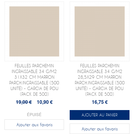
FEUILLES PARCHEMIN
FEUILLES PARCHEMIN
INGRAISSABLE 34 G/M2
INGRAISSABLE 34 G/M2
31X32 CM MARRON
28,5X29 CM MARRON
PARCH.INGRAISSABLE (500
PARCH.INGRAISSABLE (500
UNITÉ) - GARCIA DE POU
UNITÉ) - GARCIA DE POU
(PACK DE 500)
(PACK DE 500)
19,00 €
10,90 €
16,75 €
ÉPUISÉ
AJOUTER AU PANIER
Ajouter aux favoris
Ajouter aux favoris