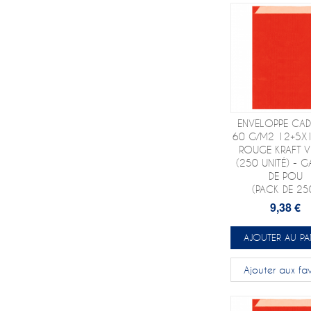
ENVELOPPE CA
60 G/M2 12+5X
ROUGE KRAFT V
(250 UNITÉ) - G
DE POU
(PACK DE 25
9,38 €
AJOUTER AU PA
Ajouter aux fav