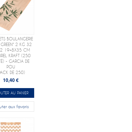
ETS BOULANGERIE
L GREEN" 2 KG 32
2 19+8X35 CM
REL KRAFT (250
TÉ) - GARCIA DE
POU
PACK DE 250)
10,40 €
UTER AU PANIER
uter aux favoris