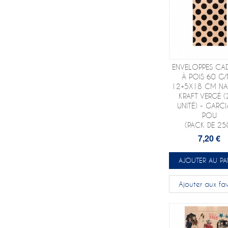
ENVELOPPES CA
À POIS 60 G
12+5X18 CM NA
KRAFT VERGÉ 
UNITÉ) - GARCI
POU
(PACK DE 25
7,20 €
AJOUTER AU PA
Ajouter aux fav