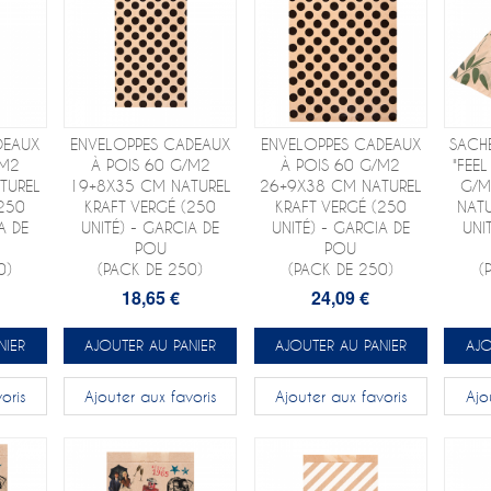
DEAUX
ENVELOPPES CADEAUX
ENVELOPPES CADEAUX
SACH
/M2
À POIS 60 G/M2
À POIS 60 G/M2
"FEE
TUREL
19+8X35 CM NATUREL
26+9X38 CM NATUREL
G/M
(250
KRAFT VERGÉ (250
KRAFT VERGÉ (250
NATU
A DE
UNITÉ) - GARCIA DE
UNITÉ) - GARCIA DE
UNI
POU
POU
0)
(PACK DE 250)
(PACK DE 250)
(
18,65 €
24,09 €
NIER
AJOUTER AU PANIER
AJOUTER AU PANIER
AJO
oris
Ajouter aux favoris
Ajouter aux favoris
Ajo