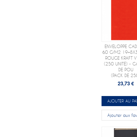
ENVELOPPE CA
60 G/M2 19+8X
ROUGE KRAFT V
(250 UNITÉ) - G
DE POU
(PACK DE 25
23,73 €
AJOUTER AU PA
Ajouter aux fav