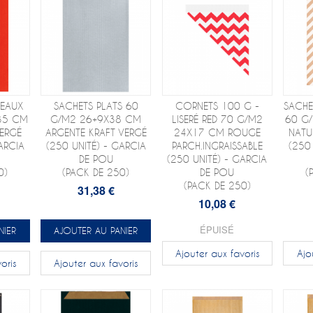
DEAUX
SACHETS PLATS 60
CORNETS 100 G -
SACHE
35 CM
G/M2 26+9X38 CM
LISERÉ RED 70 G/M2
60 G
ERGÉ
ARGENTE KRAFT VERGÉ
24X17 CM ROUGE
NATU
ARCIA
(250 UNITÉ) - GARCIA
PARCH.INGRAISSABLE
(250
DE POU
(250 UNITÉ) - GARCIA
0)
(PACK DE 250)
DE POU
(
(PACK DE 250)
31,38 €
10,08 €
ÉPUISÉ
NIER
AJOUTER AU PANIER
Ajouter aux favoris
Ajo
oris
Ajouter aux favoris