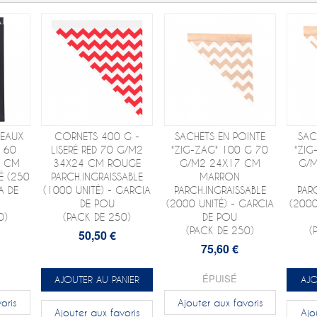
DEAUX
CORNETS 400 G -
SACHETS EN POINTE
SAC
 60
LISERÉ RED 70 G/M2
"ZIG-ZAG" 100 G 70
"ZIG
8 CM
34X24 CM ROUGE
G/M2 24X17 CM
G/M
É (250
PARCH.INGRAISSABLE
MARRON
A DE
(1000 UNITÉ) - GARCIA
PARCH.INGRAISSABLE
PAR
DE POU
(2000 UNITÉ) - GARCIA
(2000
0)
(PACK DE 250)
DE POU
(PACK DE 250)
(
50,50 €
75,60 €
ÉPUISÉ
AJOUTER AU PANIER
AJO
oris
Ajouter aux favoris
Ajouter aux favoris
Ajo