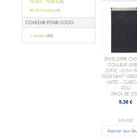
70,00 €
-
79,99 €
(1)
80,00 €
et plus
(1)
COULEUR POUR LOGO
1 couleur
(30)
ENVELOPPE CA
COULEUR UNIE
G/M2 12+5X1
NOIR KRAFT VERG
UNITÉ) - GARCI
POU
(PACK DE 25
9,38 €
ÉPUISÉ
Ajouter aux fav