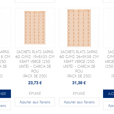
APINS
SACHETS PLATS SAPINS
SACHETS PLATS SAPINS
SAC
18 CM
60 G/M2 19+8X35 CM
60 G/M2 26+9X38 CM
G/M
(250
KRAFT VERGÉ (250
KRAFT VERGÉ (250
ARGE
A DE
UNITÉ) - GARCIA DE
UNITÉ) - GARCIA DE
(250
POU
POU
0)
(PACK DE 250)
(PACK DE 250)
(
23,73 €
31,38 €
ÉPUISÉ
ÉPUISÉ
NIER
AJO
Ajouter aux favoris
Ajouter aux favoris
oris
Ajo