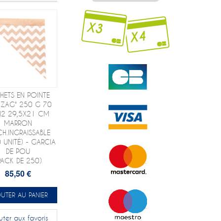
HETS EN POINTE
-ZAG" 250 G 70
2 29,5X21 CM
MARRON
CH.INGRAISSABLE
 UNITÉ) - GARCIA
DE POU
PACK DE 250)
85,50 €
UTER AU PANIER
uter aux favoris