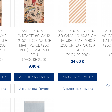
TS
SACHETS PLATS
SACHETS PLATS RAYURES
SACH
G/M2
"VINTAGE" 60 G/M2
60 G/M2 19+8X35 CM
60 G
TUREL
12+5X18 CM NATUREL
NATUREL KRAFT VERGÉ
NATU
(250
KRAFT VERGÉ (250
(250 UNITÉ) - GARCIA
(250
A DE
UNITÉ) - GARCIA DE
DE POU
POU
(PACK DE 250)
(
0)
(PACK DE 250)
24,60 €
9,40 €
NIER
AJOUTER AU PANIER
AJOUTER AU PANIER
Ajo
oris
Ajouter aux favoris
Ajouter aux favoris