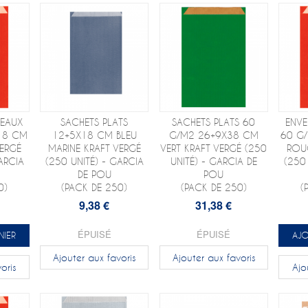
DEAUX
SACHETS PLATS
SACHETS PLATS 60
ENVE
18 CM
12+5X18 CM BLEU
G/M2 26+9X38 CM
60 G
ERGÉ
MARINE KRAFT VERGÉ
VERT KRAFT VERGÉ (250
ROU
ARCIA
(250 UNITÉ) - GARCIA
UNITÉ) - GARCIA DE
(250
DE POU
POU
0)
(PACK DE 250)
(PACK DE 250)
(
9,38 €
31,38 €
ÉPUISÉ
ÉPUISÉ
NIER
AJO
Ajouter aux favoris
Ajouter aux favoris
oris
Ajo