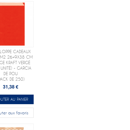
LOPPE CADEAUX
/M2 26+9X38 CM
GE KRAFT VERGÉ
 UNITÉ) - GARCIA
DE POU
PACK DE 250)
31,38 €
UTER AU PANIER
uter aux favoris