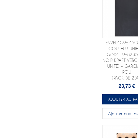
ENVELOPPE CA
COULEUR UNIE
G/M2 19+8X3
NOIR KRAFT VERG
UNITÉ) - GARCI
POU
(PACK DE 25
23,73 €
AJOUTER AU PA
Ajouter aux fav