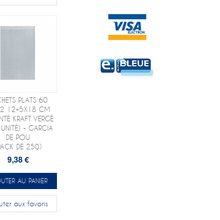
HETS PLATS 60
2 12+5X18 CM
NTE KRAFT VERGÉ
 UNITÉ) - GARCIA
DE POU
PACK DE 250)
9,38 €
UTER AU PANIER
uter aux favoris