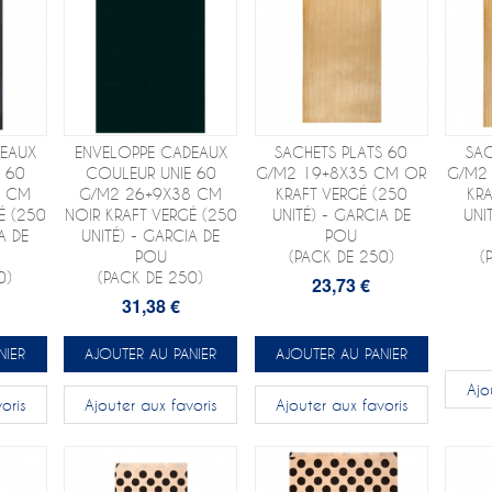
DEAUX
ENVELOPPE CADEAUX
SACHETS PLATS 60
SAC
 60
COULEUR UNIE 60
G/M2 19+8X35 CM OR
G/M2
5 CM
G/M2 26+9X38 CM
KRAFT VERGÉ (250
KRA
É (250
NOIR KRAFT VERGÉ (250
UNITÉ) - GARCIA DE
UNI
A DE
UNITÉ) - GARCIA DE
POU
POU
(PACK DE 250)
(
0)
(PACK DE 250)
23,73 €
31,38 €
NIER
AJOUTER AU PANIER
AJOUTER AU PANIER
Ajo
oris
Ajouter aux favoris
Ajouter aux favoris