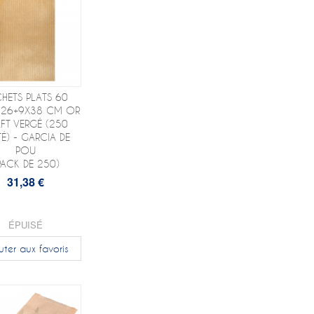
HETS PLATS 60
 26+9X38 CM OR
FT VERGÉ (250
TÉ) - GARCIA DE
POU
PACK DE 250)
31,38 €
ÉPUISÉ
uter aux favoris