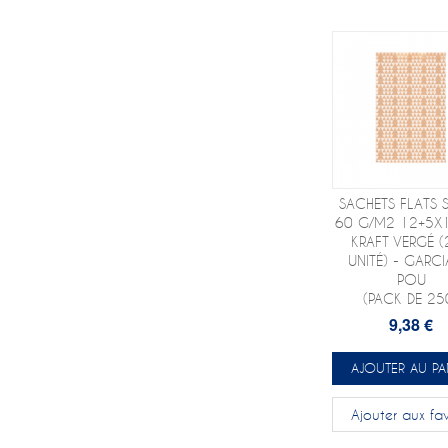
SACHETS FLATS S
60 G/M2 12+5X
KRAFT VERGÉ 
UNITÉ) - GARCI
POU
(PACK DE 25
9,38 €
AJOUTER AU PA
Ajouter aux fav