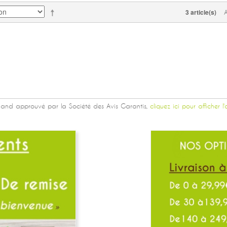
3 article(s)
and approuvé par la Société des Avis Garantis,
cliquez ici pour afficher l'