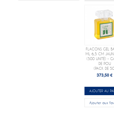
FLACONS GEL BA
ML 6,5 CM JAUN
(500 UNITÉ) - G
DE POU
(PACK DE 50
373,50 €
AJOUTER AU PA
Ajouter aux fav